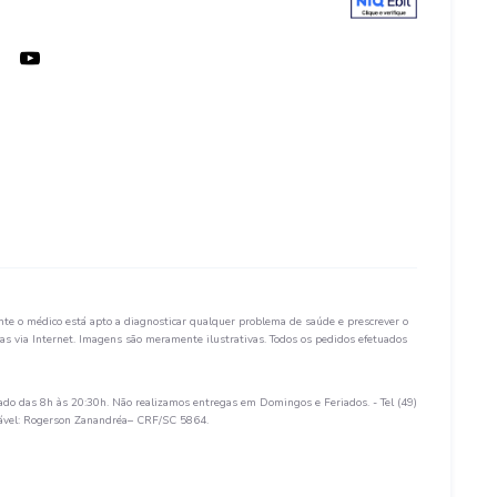
te o médico está apto a diagnosticar qualquer problema de saúde e prescrever o
s via Internet. Imagens são meramente ilustrativas. Todos os pedidos efetuados
ado das 8h às 20:30h. Não realizamos entregas em Domingos e Feriados. - Tel (49)
sável: Rogerson Zanandréa– CRF/SC 5864.