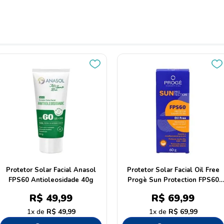
Protetor Solar Facial Anasol
Protetor Solar Facial Oil Free
FPS60 Antioleosidade 40g
Progè Sun Protection FPS60
60g
R$
49
,
99
R$
69
,
99
1
R$
49
,
99
1
R$
69
,
99