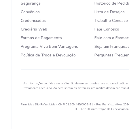
Segurança
Histórico de Pedid
Convênios
Lista de Desejos
Credenciadas
Trabalhe Conosco
Crediário Web
Fale Conosco
Formas de Pagamento
Fale com o Farmac
Programa Viva Bem Vantagens
Seja um Franquea
Política de Troca e Devolução
Perguntas Freque
As informações contidas neste site não devem ser usadas para automedicação e 
tratamento adequado. Ao persistirem os sintomas, um médico deverá ser consult
Farmácias São Rafael Ltda - CNPJ 01.659.445/0002-21 – Rua Francisco Alves 203e 
3331-1100 Autorização de Funcionamento