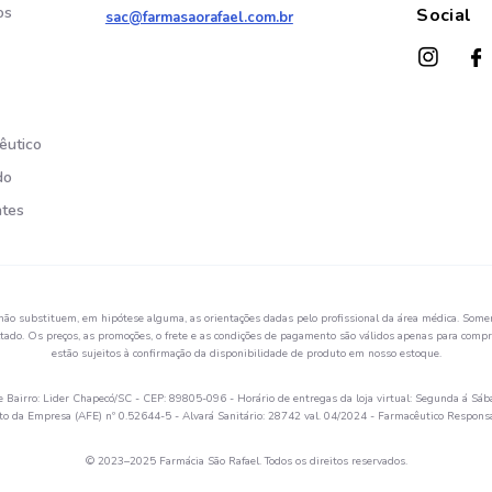
os
Social
sac@farmasaorafael.com.br
êutico
do
ntes
não substituem, em hipótese alguma, as orientações dadas pelo profissional da área médica. Somen
ado. Os preços, as promoções, o frete e as condições de pagamento são válidos apenas para compra
estão sujeitos à confirmação da disponibilidade de produto em nosso estoque.
Bairro: Lider Chapecó/SC - CEP: 89805-096 - Horário de entregas da loja virtual: Segunda á Sáb
 da Empresa (AFE) nº 0.52644-5 - Alvará Sanitário: 28742 val. 04/2024 - Farmacêutico Respon
© 2023–2025 Farmácia São Rafael. Todos os direitos reservados.