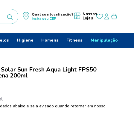
Nossas
Qual sua localização?
Lojas
Insira seu
CEP
uscados
elos
Higiene
Homens
Fitness
Manipulação
 Solar Sun Fresh Aqua Light FPS50
ena 200ml
do