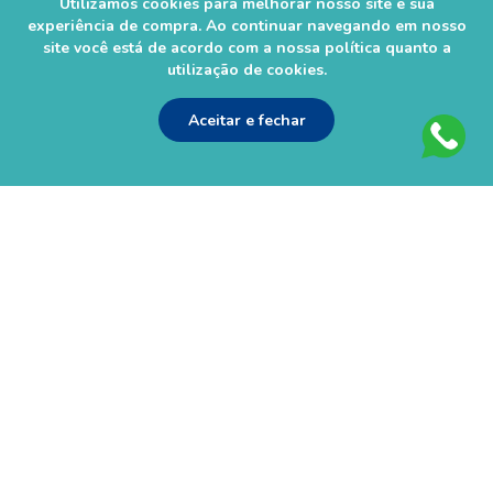
Utilizamos cookies para melhorar nosso site e sua
experiência de compra. Ao continuar navegando em nosso
site você está de acordo com a nossa política quanto a
utilização de cookies.
As informações contidas neste site não devem ser usadas para
automedicação e não substituem, em hipótese alguma, as orientações
Aceitar e fechar
dadas pelo profissional da área médica. Somente o médico está apto a
diagnosticar qualquer problema de saúde e prescrever o tratamento
adequado. Ao persistirem os sintomas, um médico deverá ser
consultado. Os preços, as promoções, o frete e as condições de
pagamento são válidos apenas para compras via Internet. Imagens são
meramente ilustrativas. Todos os pedidos efetuados estão sujeitos à
confirmação da disponibilidade de produto em nosso estoque.
Farmácias São Rafael Ltda - CNPJ 01.659.445/0002-21 – Rua Francisco
Alves 203e Bairro: Lider Chapecó/SC - CEP: 89805-096 - Horário de
entregas da loja virtual: Segunda á Sábado das 8h às 20:30h. Não
realizamos entregas em Domingos e Feriados. - Tel (49) 3331-1100
Autorização de Funcionamento da Empresa (AFE) nº 0.52644-5 -
Alvará Sanitário: 28742 val. 04/2024 - Farmacêutico Responsável:
Rogerson Zanandréa– CRF/SC 5864.
© 2023–2025 Farmácia São Rafael. Todos os direitos reservados.