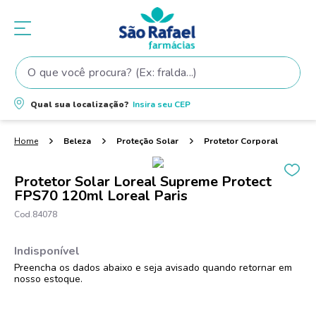
O que você procura? (Ex: fralda...)
Termos mais buscados
Qual sua localização?
Insira seu
CEP
1
º
fralda
2
º
shampoo
Beleza
Proteção Solar
Protetor Corporal
3
º
fralda pampers
Protetor Solar Loreal Supreme Protect
4
º
elseve
FPS70 120ml Loreal Paris
5
º
tintura cabelo
84078
6
º
teste gravidez
7
º
oleo
8
º
dove
9
º
proge