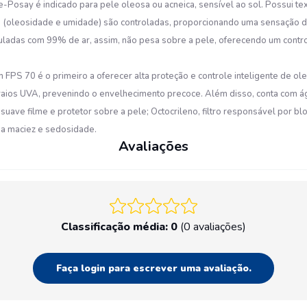
e-Posay é indicado para pele oleosa ou acneica, sensível ao sol. Possui te
o (oleosidade e umidade) são controladas, proporcionando uma sensação de
uladas com 99% de ar, assim, não pesa sobre a pele, oferecendo um contro
 FPS 70 é o primeiro a oferecer alta proteção e controle inteligente de ole
 raios UVA, prevenindo o envelhecimento precoce. Além disso, conta com á
m suave filme e protetor sobre a pele; Octocrileno, filtro responsável por 
na maciez e sedosidade.
Avaliações
Classificação média: 0
(0 avaliações)
Faça login para escrever uma avaliação.