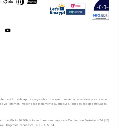
te o médico está apto a diagnosticar qualquer problema de saúde e prescrever o
s via Internet. Imagens são meramente ilustrativas. Todos os pedidos efetuados
ado das 8h às 20:30h. Não realizamos entregas em Domingos e Feriados. - Tel (49)
sável: Rogerson Zanandréa– CRF/SC 5864.