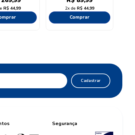
269
,
99
R$
89
,
99
R$
44
,
99
2
R$
44
,
99
omprar
Comprar
Cadastrar
ntos
Segurança