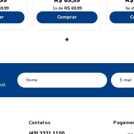
99
R$
69
,
99
R$
69
,
99
1
R$
69
,
99
6
ar
Comprar
C
il.
Contatos
Pagame
(49) 3331.1100