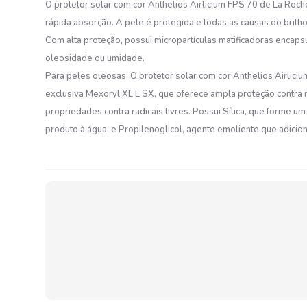
O protetor solar com cor Anthelios Airlicium FPS 70 de La Roch
rápida absorção. A pele é protegida e todas as causas do brilh
Com alta proteção, possui micropartículas matificadoras encaps
oleosidade ou umidade.
Para peles oleosas: O protetor solar com cor Anthelios Airlicium
exclusiva Mexoryl XL E SX, que oferece ampla proteção contra
propriedades contra radicais livres. Possui Sílica, que forme u
produto à água; e Propilenoglicol, agente emoliente que adicio