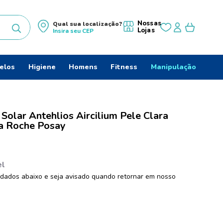
Nossas
Qual sua localização?
Lojas
Insira seu
CEP
uscados
elos
Higiene
Homens
Fitness
Manipulação
 Solar Antehlios Aircilium Pele Clara
do
a Roche Posay