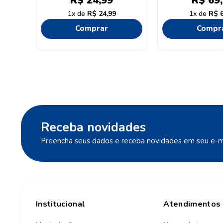
R$
24
,
99
R$
69
,
1
R$
24
,
99
1
R$
Comprar
Compr
Receba novidades
Preencha seus dados e receba novidades em seu e-ma
Institucional
Atendimentos