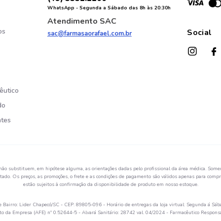
WhatsApp - Segunda a Sábado das 8h às 20:30h
Atendimento SAC
os
Social
sac@farmasaorafael.com.br
êutico
do
ntes
não substituem, em hipótese alguma, as orientações dadas pelo profissional da área médica. Somen
ado. Os preços, as promoções, o frete e as condições de pagamento são válidos apenas para compra
estão sujeitos à confirmação da disponibilidade de produto em nosso estoque.
Bairro: Lider Chapecó/SC - CEP: 89805-096 - Horário de entregas da loja virtual: Segunda á Sáb
 da Empresa (AFE) nº 0.52644-5 - Alvará Sanitário: 28742 val. 04/2024 - Farmacêutico Respon