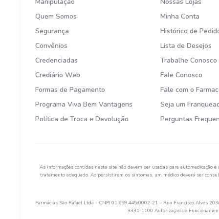
Manipulação
Nossas Lojas
Quem Somos
Minha Conta
Segurança
Histórico de Pedid
Convênios
Lista de Desejos
Credenciadas
Trabalhe Conosco
Crediário Web
Fale Conosco
Formas de Pagamento
Fale com o Farmac
Programa Viva Bem Vantagens
Seja um Franquea
Política de Troca e Devolução
Perguntas Freque
As informações contidas neste site não devem ser usadas para automedicação e 
tratamento adequado. Ao persistirem os sintomas, um médico deverá ser consult
Farmácias São Rafael Ltda - CNPJ 01.659.445/0002-21 – Rua Francisco Alves 203e 
3331-1100 Autorização de Funcionamento