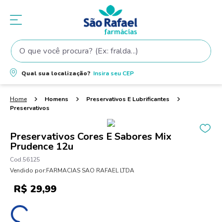
O que você procura? (Ex: fralda...)
Termos mais buscados
Qual sua localização?
Insira seu
CEP
1
º
fralda
2
º
shampoo
Homens
Preservativos E Lubrificantes
Preservativos
3
º
fralda pampers
4
º
elseve
Preservativos Cores E Sabores Mix
Prudence 12u
5
º
teste gravidez
56125
6
º
tintura cabelo
Vendido por:
FARMACIAS SAO RAFAEL LTDA
7
º
oleo
R$
29
,
99
8
º
dove
9
º
proge