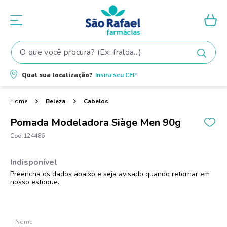
O que você procura? (Ex: fralda...)
Termos mais buscados
Qual sua localização?
Insira seu
CEP
1
º
fralda
2
º
shampoo
Beleza
Cabelos
3
º
fralda pampers
Pomada Modeladora Siàge Men 90g
4
º
elseve
124486
5
º
teste gravidez
6
º
tintura cabelo
7
º
oleo
8
º
dove
9
º
proge