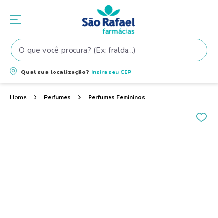
O que você procura? (Ex: fralda...)
Termos mais buscados
Qual sua localização?
Insira seu
CEP
1
º
fralda
2
º
shampoo
Perfumes
Perfumes Femininos
3
º
fralda pampers
4
º
elseve
5
º
teste gravidez
6
º
tintura cabelo
7
º
oleo
8
º
dove
9
º
proge