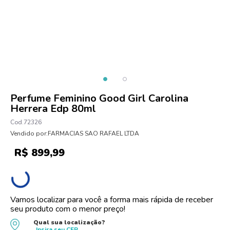
10
º
protetor solar
Perfume Feminino Good Girl Carolina
Herrera Edp 80ml
72326
Vendido por:
FARMACIAS SAO RAFAEL LTDA
R$
899
,
99
Vamos localizar para você a forma mais rápida de receber
seu produto com o menor preço!
Qual sua localização?
Insira seu
CEP