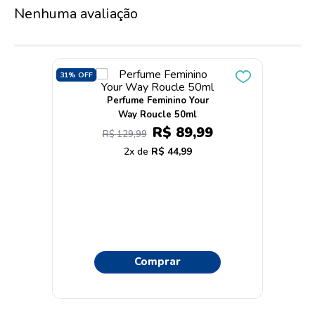
Nenhuma avaliação
31%
OFF
Perfume Feminino Your
Way Roucle 50ml
R$
89
,
99
R$
129
,
99
2
R$
44
,
99
Comprar