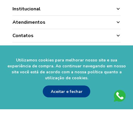
Institucional
Manipulação
Atendimentos
Quem Somos
Nossas Lojas
Contatos
Segurança
Minha Conta
(49) 3331.1100
Convênios
Pagamentos
Histórico de Pedidos
Para todo o Brasil (whatsapp)
Credenciadas
Utilizamos cookies para melhorar nosso site e sua
sac@farmasaorafaelcom.br
Lista de Desejos
experiência de compra. Ao continuar navegando em nosso
Crediário Web
Trabalhe Conosco
site você está de acordo com a nossa política quanto a
Das 08h às 17h45
Formas de Pagamento
utilização de cookies.
Fale Conosco
de segunda a sexta-feira.*
Social
Política de Troca e Devolução
*Exceto feriados
Fale com o Farmacêutico
Aceitar e fechar
Seja um Franqueado
Perguntas Frequentes
Segurança