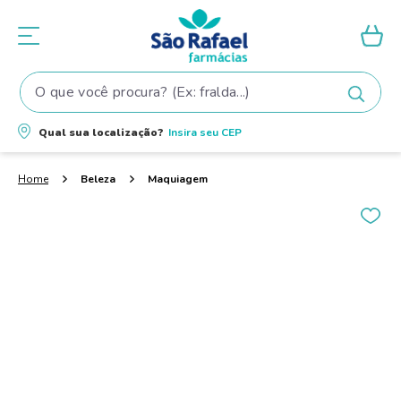
O que você procura? (Ex: fralda...)
Termos mais buscados
Qual sua localização?
Insira seu
CEP
1
º
fralda
2
º
shampoo
Beleza
Maquiagem
3
º
teste gravidez
4
º
fralda pampers
5
º
tintura cabelo
6
º
elseve
7
º
dove
8
º
proge
9
º
lenço umedecido