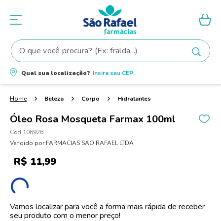
O que você procura? (Ex: fralda...)
Termos mais buscados
Qual sua localização?
Insira seu
CEP
1
º
fralda
2
º
shampoo
Beleza
Corpo
Hidratantes
3
º
fralda pampers
Óleo Rosa Mosqueta Farmax 100ml
4
º
elseve
106926
Vendido por:
FARMACIAS SAO RAFAEL LTDA
5
º
teste gravidez
R$
11
,
99
6
º
tintura cabelo
7
º
oleo
8
º
dove
Vamos localizar para você a forma mais rápida de receber
seu produto com o menor preço!
9
º
proge