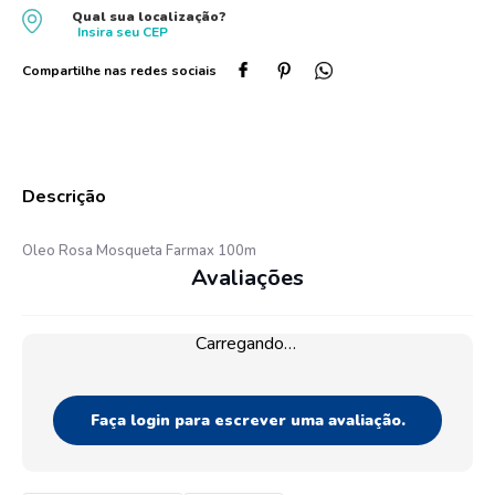
Qual sua localização?
10
º
protetor solar
Insira seu
CEP
Oleo Rosa Mosqueta Farmax 100m
Avaliações
Carregando…
Faça login para escrever uma avaliação.