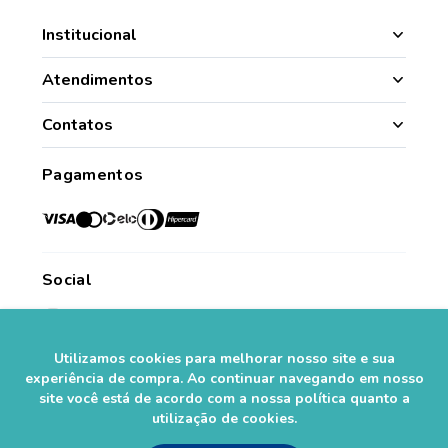
Institucional
Manipulação
Atendimentos
Quem Somos
Nossas Lojas
Contatos
Segurança
Minha Conta
(49) 3331.1100
Convênios
Pagamentos
Histórico de Pedidos
Para todo o Brasil (whatsapp)
Credenciadas
sac@farmasaorafaelcom.br
Lista de Desejos
Crediário Web
Trabalhe Conosco
Das 08h às 17h45
Formas de Pagamento
Fale Conosco
de segunda a sexta-feira.*
Social
Política de Troca e Devolução
*Exceto feriados
Fale com o Farmacêutico
Seja um Franqueado
Utilizamos cookies para melhorar nosso site e sua
Perguntas Frequentes
Segurança
experiência de compra. Ao continuar navegando em nosso
site você está de acordo com a nossa política quanto a
utilização de cookies.