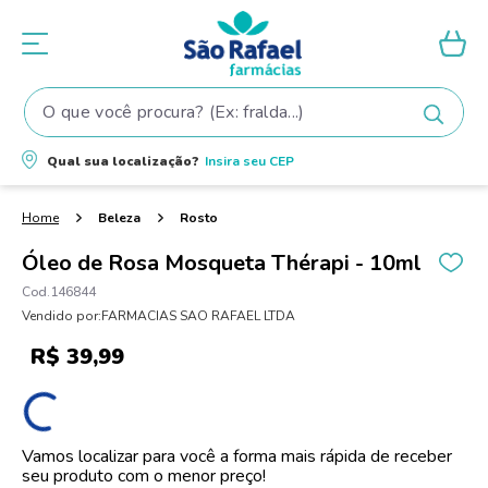
O que você procura? (Ex: fralda...)
Termos mais buscados
Qual sua localização?
Insira seu
CEP
1
º
fralda
2
º
shampoo
Beleza
Rosto
3
º
fralda pampers
Óleo de Rosa Mosqueta Thérapi - 10ml
4
º
elseve
146844
Vendido por:
FARMACIAS SAO RAFAEL LTDA
5
º
teste gravidez
R$
39
,
99
6
º
tintura cabelo
7
º
oleo
8
º
dove
Vamos localizar para você a forma mais rápida de receber
seu produto com o menor preço!
9
º
proge