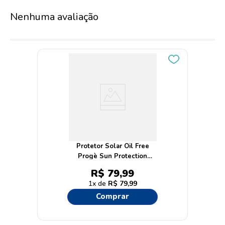
Nenhuma avaliação
Protetor Solar Oil Free
Progè Sun Protection
FPS60 200g
R$
79
,
99
1
R$
79
,
99
Comprar