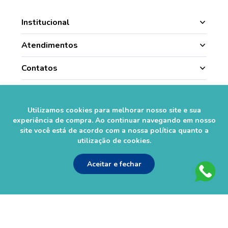
Institucional
Manipulação
Atendimentos
Quem Somos
Nossas Lojas
Contatos
Segurança
Minha Conta
(49) 3331.1100
Convênios
Pagamentos
Histórico de Pedidos
Para todo o Brasil (whatsapp)
Credenciadas
Utilizamos cookies para melhorar nosso site e sua
sac@farmasaorafaelcom.br
Lista de Desejos
experiência de compra. Ao continuar navegando em nosso
Crediário Web
Trabalhe Conosco
site você está de acordo com a nossa política quanto a
Das 08h às 17h45
Formas de Pagamento
utilização de cookies.
Fale Conosco
de segunda a sexta-feira.*
Social
Política de Troca e Devolução
*Exceto feriados
Fale com o Farmacêutico
Aceitar e fechar
Seja um Franqueado
Perguntas Frequentes
Segurança