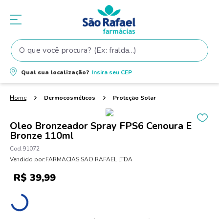
O que você procura? (Ex: fralda...)
Termos mais buscados
Qual sua localização?
Insira seu
CEP
1
º
fralda
2
º
shampoo
Dermocosméticos
Proteção Solar
3
º
teste gravidez
Oleo Bronzeador Spray FPS6 Cenoura E
4
º
fralda pampers
Bronze 110ml
5
º
tintura cabelo
91072
Vendido por:
FARMACIAS SAO RAFAEL LTDA
6
º
elseve
R$
39
,
99
7
º
dove
8
º
proge
9
º
lenço umedecido