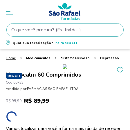
O que você procura? (Ex: fralda...)
Termos mais buscados
Qual sua localização?
Insira seu
CEP
1
º
fralda
2
º
shampoo
Medicamentos
Sistema Nervoso
Depressão
3
º
fralda pampers
Nervocalm 60 Comprimidos
4
º
teste gravidez
10%
OFF
66753
5
º
oleo
Vendido por:
FARMACIAS SAO RAFAEL LTDA
6
º
tintura cabelo
R$
89
,
99
R$
99
,
99
7
º
dove
8
º
elseve
9
º
proge
Vamos localizar para você a forma mais rápida de receber