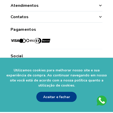
Manipulação
Atendimentos
Quem Somos
Nossas Lojas
Contatos
Segurança
Minha Conta
(49) 3331.1100
Convênios
Pagamentos
Histórico de Pedidos
Para todo o Brasil (whatsapp)
Credenciadas
sac@farmasaorafaelcom.br
Lista de Desejos
Crediário Web
Trabalhe Conosco
Das 08h às 17h45
Formas de Pagamento
Fale Conosco
de segunda a sexta-feira.*
Social
Política de Troca e Devolução
*Exceto feriados
Fale com o Farmacêutico
Seja um Franqueado
Utilizamos cookies para melhorar nosso site e sua
experiência de compra. Ao continuar navegando em nosso
Perguntas Frequentes
Segurança
site você está de acordo com a nossa política quanto a
utilização de cookies.
Aceitar e fechar