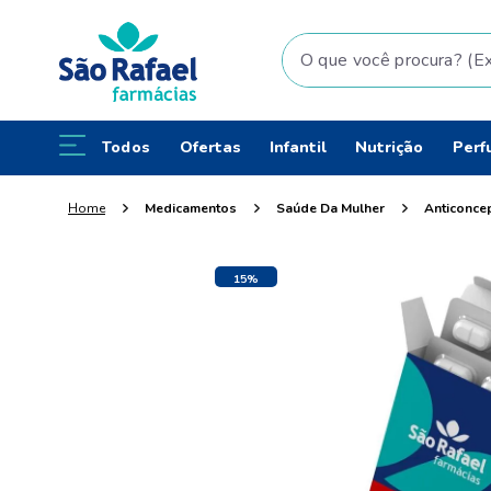
O que você procura? (Ex: fral
Todos
Ofertas
Infantil
Nutrição
Perf
Medicamentos
Saúde Da Mulher
Anticonce
15%
OFF