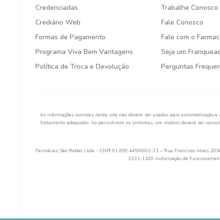
Credenciadas
Trabalhe Conosco
Crediário Web
Fale Conosco
Formas de Pagamento
Fale com o Farmac
Programa Viva Bem Vantagens
Seja um Franquea
Política de Troca e Devolução
Perguntas Freque
As informações contidas neste site não devem ser usadas para automedicação e 
tratamento adequado. Ao persistirem os sintomas, um médico deverá ser consult
Farmácias São Rafael Ltda - CNPJ 01.659.445/0002-21 – Rua Francisco Alves 203e 
3331-1100 Autorização de Funcionamento