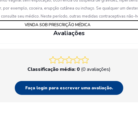
nto vaginal sem explicação; ocorrência ou suspeita de gravidez; hipersen
ar, por exemplo, coceira, erupção cutânea ou inchaço. Se qualquer um deste
e consulte seu médico. Neste período, outras medidas contraceptivas nã
VENDA SOB PRESCRIÇÃO MÉDICA
Avaliações
Classificação média: 0
(0 avaliações)
Faça login para escrever uma avaliação.