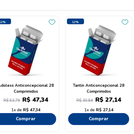
12%
5%
OFF
OFF
pcional 21
Iumi Anticoncepcional 24
Microvlar A
dos
Comprimidos
22
,
82
R$
69
,
09
R$
78
,
51
R$
11
,
3
22
,
82
1
R$
69
,
09
1
ar
Comprar
C