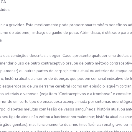
ICA
tidos.
revenir a gravidez. Este medicamento pode proporcionar também benefícios a
ume do abdome), inchaço ou ganho de peso. Além disso, é utilizado para o
a.
 das condições descritas a seguir. Caso apresente qualquer uma destas co
omendar o uso de outro contraceptivo oral ou de outro método contraceptivo 
lmonar) ou outras partes do corpo; história atual ou anterior de ataque 
história atual ou anterior de doenças que podem ser sinal indicativo de f
raço esquerdo) ou de um derrame cerebral (como um episódio isquêmico tra
os arteriais e venosos (veja item “Contraceptivos e a trombose” e consulte 
anterior de um certo tipo de enxaqueca acompanhada por sintomas neurológico
po; diabetes mellitus com lesão de vasos sanguíneos; história atual ou an
seu fígado ainda não voltou a funcionar normalmente; história atual ou an
rgãos genitais); mau funcionamento dos rins (insuficiência renal grave ou i