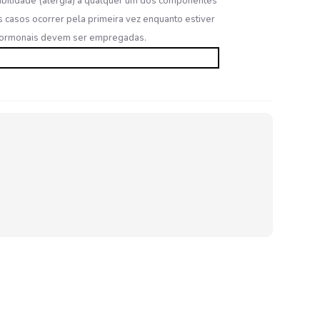
sibilidade (alergia) a qualquer um dos componentes
s casos ocorrer pela primeira vez enquanto estiver
o-hormonais devem ser empregadas.