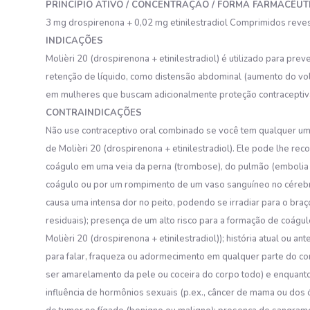
PRINCÍPIO ATIVO / CONCENTRAÇÃO / FORMA FARMACÊUT
3 mg drospirenona + 0,02 mg etinilestradiol Comprimidos reves
INDICAÇÕES
Molièri 20 (drospirenona + etinilestradiol) é utilizado para p
retenção de líquido, como distensão abdominal (aumento do vol
em mulheres que buscam adicionalmente proteção contraceptiv
CONTRAINDICAÇÕES
Não use contraceptivo oral combinado se você tem qualquer uma
de Molièri 20 (drospirenona + etinilestradiol). Ele pode lhe rec
coágulo em uma veia da perna (trombose), do pulmão (embolia pu
coágulo ou por um rompimento de um vaso sanguíneo no cérebro; 
causa uma intensa dor no peito, podendo se irradiar para o b
residuais); presença de um alto risco para a formação de coágul
Molièri 20 (drospirenona + etinilestradiol)); história atual ou 
para falar, fraqueza ou adormecimento em qualquer parte do cor
ser amarelamento da pele ou coceira do corpo todo) e enquanto 
influência de hormônios sexuais (p.ex., câncer de mama ou dos ó