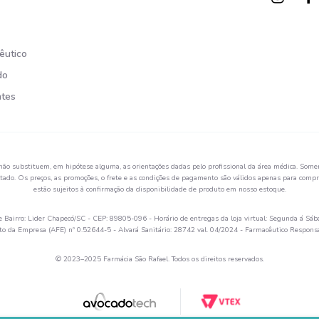
êutico
do
ntes
não substituem, em hipótese alguma, as orientações dadas pelo profissional da área médica. Somen
ado. Os preços, as promoções, o frete e as condições de pagamento são válidos apenas para compra
estão sujeitos à confirmação da disponibilidade de produto em nosso estoque.
Bairro: Lider Chapecó/SC - CEP: 89805-096 - Horário de entregas da loja virtual: Segunda á Sáb
 da Empresa (AFE) nº 0.52644-5 - Alvará Sanitário: 28742 val. 04/2024 - Farmacêutico Respon
© 2023–2025 Farmácia São Rafael. Todos os direitos reservados.