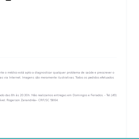
te o médico está apto a diagnosticar qualquer problema de saúde e prescrever o
s via Internet. Imagens são meramente ilustrativas. Todos os pedidos efetuados
ado das 8h às 20:30h. Não realizamos entregas em Domingos e Feriados. - Tel (49)
sável: Rogerson Zanandréa– CRF/SC 5864.