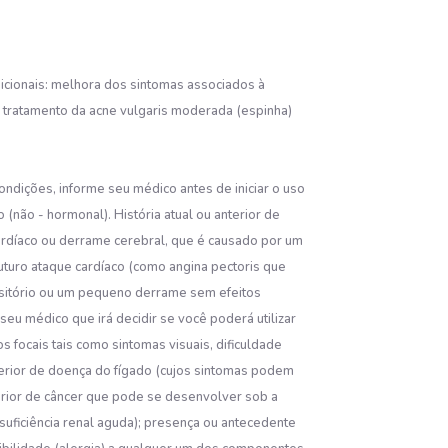
dicionais: melhora dos sintomas associados à
 tratamento da acne vulgaris moderada (espinha)
ndições, informe seu médico antes de iniciar o uso
(não - hormonal). História atual ou anterior de
cardíaco ou derrame cerebral, que é causado por um
uturo ataque cardíaco (como angina pectoris que
nsitório ou um pequeno derrame sem efeitos
seu médico que irá decidir se você poderá utilizar
s focais tais como sintomas visuais, dificuldade
terior de doença do fígado (cujos sintomas podem
terior de câncer que pode se desenvolver sob a
nsuficiência renal aguda); presença ou antecedente