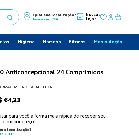
Nossas
Qual sua localização?
Lojas
Insira seu
CEP
uscados
elos
Higiene
Homens
Fitness
Manipulação
20 Anticoncepcional 24 Comprimidos
ARMACIAS SAO RAFAEL LTDA
$
64
,
21
izar para você a forma mais rápida de receber seu
 o menor preço!
do
sua localização?
 seu
CEP