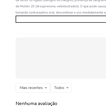
de tumor no fígado (benigno ou maligno); presença de sangrame
de Molièri 20 (drospirenona +etinilestradiol). O que pode caus
tomando contraceptivo oral, descontinue o uso imediatamente 
Mais recentes
Todos
Nenhuma avaliação