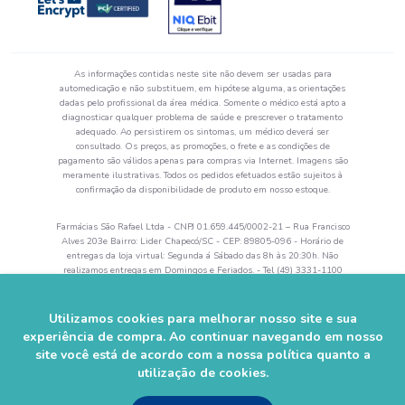
As informações contidas neste site não devem ser usadas para
automedicação e não substituem, em hipótese alguma, as orientações
dadas pelo profissional da área médica. Somente o médico está apto a
diagnosticar qualquer problema de saúde e prescrever o tratamento
adequado. Ao persistirem os sintomas, um médico deverá ser
consultado. Os preços, as promoções, o frete e as condições de
pagamento são válidos apenas para compras via Internet. Imagens são
meramente ilustrativas. Todos os pedidos efetuados estão sujeitos à
confirmação da disponibilidade de produto em nosso estoque.
Farmácias São Rafael Ltda - CNPJ 01.659.445/0002-21 – Rua Francisco
Alves 203e Bairro: Lider Chapecó/SC - CEP: 89805-096 - Horário de
entregas da loja virtual: Segunda á Sábado das 8h às 20:30h. Não
realizamos entregas em Domingos e Feriados. - Tel (49) 3331-1100
Autorização de Funcionamento da Empresa (AFE) nº 0.52644-5 -
Alvará Sanitário: 28742 val. 04/2024 - Farmacêutico Responsável:
Rogerson Zanandréa– CRF/SC 5864.
Utilizamos cookies para melhorar nosso site e sua
experiência de compra. Ao continuar navegando em nosso
© 2023–2025 Farmácia São Rafael. Todos os direitos reservados.
site você está de acordo com a nossa política quanto a
utilização de cookies.