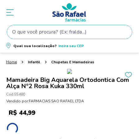
O que você procura? (Ex: fralda...)
Termos mais buscados
Qual sua localização?
Insira seu
CEP
1
º
fralda
2
º
shampoo
Infantil
Chupetas E Mamadeiras
3
º
fralda pampers
Mamadeira Big Aquarela Ortodontica Com
4
º
elseve
Alça Nº2 Rosa Kuka 330ml
5
º
teste gravidez
55480
Vendido por:
FARMACIAS SAO RAFAEL LTDA
6
º
tintura cabelo
R$
44
,
99
7
º
oleo
8
º
dove
9
º
proge