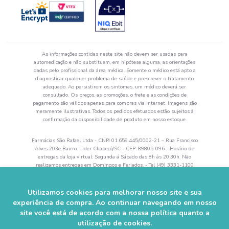
As informações contidas neste site não devem ser usadas para
automedicação e não substituem, em hipótese alguma, as orientações
dadas pelo profissional da área médica. Somente o médico está apto a
diagnosticar qualquer problema de saúde e prescrever o tratamento
adequado. Ao persistirem os sintomas, um médico deverá ser
consultado. Os preços, as promoções, o frete e as condições de
pagamento são válidos apenas para compras via Internet. Imagens são
meramente ilustrativas. Todos os pedidos efetuados estão sujeitos à
confirmação da disponibilidade de produto em nosso estoque.
Farmácias São Rafael Ltda - CNPJ 01.659.445/0002-21 – Rua Francisco
Alves 203e Bairro: Lider Chapecó/SC - CEP: 89805-096 - Horário de
entregas da loja virtual: Segunda á Sábado das 8h às 20:30h. Não
realizamos entregas em Domingos e Feriados. - Tel (49) 3331-1100
Autorização de Funcionamento da Empresa (AFE) nº 0.52644-5 -
Alvará Sanitário: 28742 val. 04/2024 - Farmacêutico Responsável:
Rogerson Zanandréa– CRF/SC 5864.
Utilizamos cookies para melhorar nosso site e sua
experiência de compra. Ao continuar navegando em nosso
© 2023–2025 Farmácia São Rafael. Todos os direitos reservados.
site você está de acordo com a nossa política quanto a
utilização de cookies.