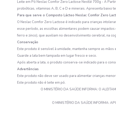
Leite em Pó Neslac Comfor Zero Lactose Nestlé 700g - A Partir
probióticas, vitaminas A, B, C e D e minerais. Apresenta baixo t
Para que serve o Composto Lácteo Neslac Comfor Zero Lac
O Neslac Comfor Zero Lactose é indicado para crianças intolera
esse período, as escolhas alimentares podem causar impactos que
ferro e zinco), que auxiliam no desenvolvimento cerebral, na c
Conservação
Este produto é sensível à umidade, mantenha sempre as mãos e
Guarde a lata bem tampada em lugar fresco e seco.
Após aberta a lata, o produto conserva-se indicado para o con
Advertências
Este produto não deve ser usado para alimentar crianças menor
Este produto não é leite em pó.
O MINISTÉRIO DA SAÚDE INFORMA: O ALEITA
O MINISTÉRIO DA SAÚDE INFORMA: AP