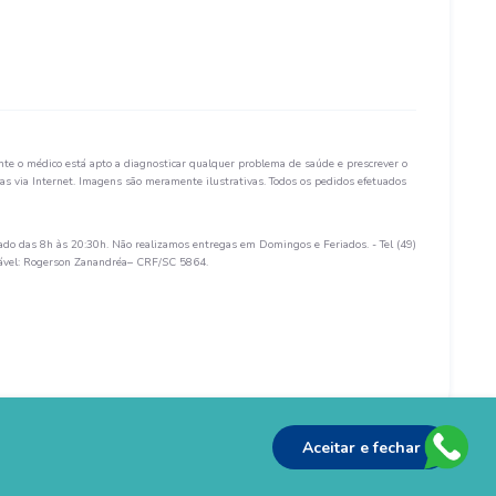
te o médico está apto a diagnosticar qualquer problema de saúde e prescrever o
s via Internet. Imagens são meramente ilustrativas. Todos os pedidos efetuados
ado das 8h às 20:30h. Não realizamos entregas em Domingos e Feriados. - Tel (49)
sável: Rogerson Zanandréa– CRF/SC 5864.
Aceitar e fechar