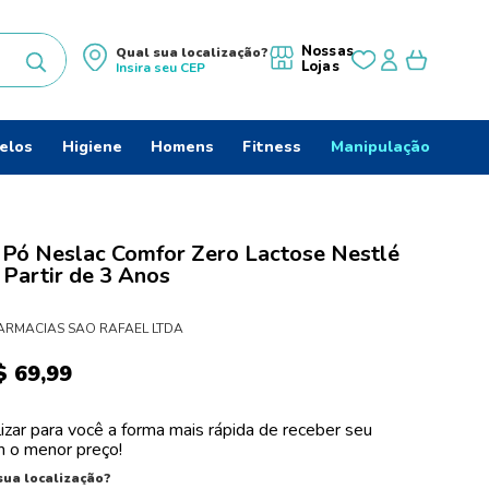
Nossas
Qual sua localização?
Lojas
Insira seu
CEP
uscados
elos
Higiene
Homens
Fitness
Manipulação
 Pó Neslac Comfor Zero Lactose Nestlé
 Partir de 3 Anos
ARMACIAS SAO RAFAEL LTDA
$
69
,
99
izar para você a forma mais rápida de receber seu
 o menor preço!
sua localização?