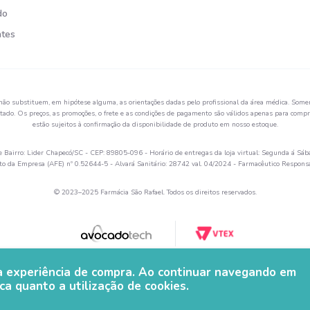
do
ntes
não substituem, em hipótese alguma, as orientações dadas pelo profissional da área médica. Somen
ado. Os preços, as promoções, o frete e as condições de pagamento são válidos apenas para compra
estão sujeitos à confirmação da disponibilidade de produto em nosso estoque.
Bairro: Lider Chapecó/SC - CEP: 89805-096 - Horário de entregas da loja virtual: Segunda á Sáb
 da Empresa (AFE) nº 0.52644-5 - Alvará Sanitário: 28742 val. 04/2024 - Farmacêutico Respon
© 2023–2025 Farmácia São Rafael. Todos os direitos reservados.
ua experiência de compra. Ao continuar navegando em
ca quanto a utilização de cookies.