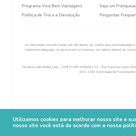
Programa Viva Bem Vantagens
Seja um Franquea
Política de Troca e Devolução
Perguntas Freque
As informações contidas neste site não devem ser usadas para automedicação e 
tratamento adequado. Ao persistirem os sintomas, um médico deverá ser consult
Farmácias São Rafael Ltda - CNPJ 01.659.445/0002-21 – Rua Francisco Alves 203e 
3331-1100 Autorização de Funcionamento
Utilizamos cookies para melhorar nosso site e s
nosso site você está de acordo com a nossa políti