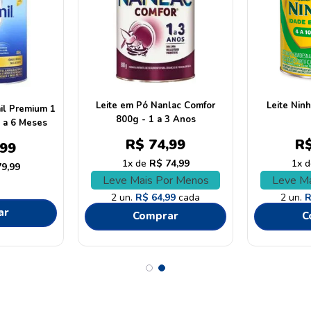
Leite em Pó Nanlac Comfor
Leite Nin
il Premium 1
800g - 1 a 3 Anos
 a 6 Meses
R$
74
,
99
R
99
1
R$
74
,
99
1
79
,
99
Leve Mais Por Menos
Leve Ma
2
un.
R$
64
,
99
cada
2
un.
ar
Comprar
C