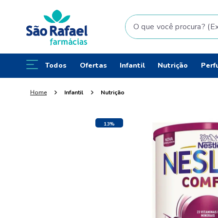
O que você procura? (Ex: fral
Todos
Ofertas
Infantil
Nutrição
Perf
Infantil
Nutrição
13%
OFF