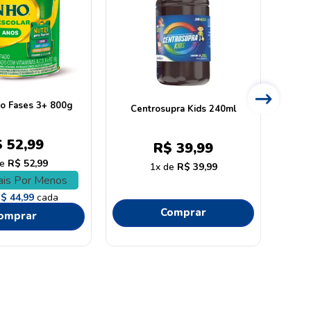
ho Fases 3+ 800g
Centrosupra Kids 240ml
Sus
$
52
,
99
R$
39
,
99
R$
52
,
99
1
R$
39
,
99
is Por Menos
R$
44
,
99
cada
Comprar
omprar