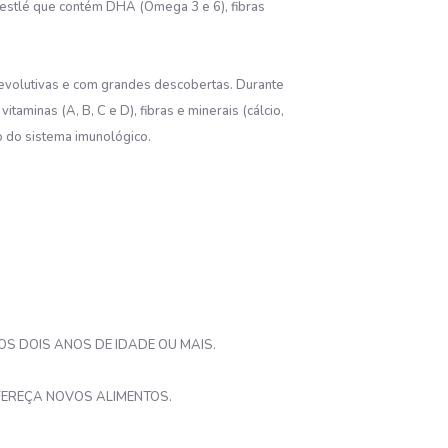
Nestlé que contém DHA (Ômega 3 e 6), fibras
s evolutivas e com grandes descobertas. Durante
aminas (A, B, C e D), fibras e minerais (cálcio,
o do sistema imunológico.
OS DOIS ANOS DE IDADE OU MAIS.
OFEREÇA NOVOS ALIMENTOS.