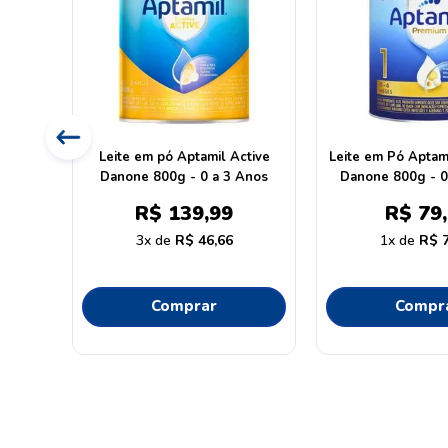
ilha
Leite em pó Aptamil Active
Leite em Pó Aptam
Anos
Danone 800g - 0 a 3 Anos
Danone 800g - 0
R$
139
,
99
R$
79
,
3
R$
46
,
66
1
R$
Comprar
Compr