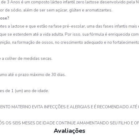
 de 3 Anos é um composto lácteo infantil zero lactose desenvolvido pela 
eor de sódio, além de ser sem açúcar, glúten e aromatizantes.
tose?
ntes a lactose e que estão na fase pré-escolar, uma das fases infantis mai
 se estendem até a vida adulta. Por isso, sua fórmula é enriquecida com vit
ognição, na formação de ossos, no crescimento adequado e no fortaleciment
 a colher de medidas secas.
sumo até o prazo máximo de 30 dias.
es de 1 (um) ano de idade.
MENTO MATERNO EVITA INFECÇÕES E ALERGIAS E É RECOMENDADO ATÉ 
ÓS OS SEIS MESES DE IDADE CONTINUE AMAMENTANDO SEU FILHO E 
Avaliações