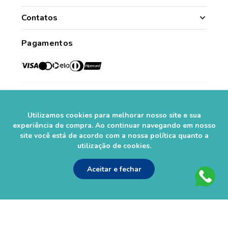
Quem Somos
Nossas Lojas
Contatos
Segurança
Minha Conta
(49) 3331.1100
Convênios
Pagamentos
Histórico de Pedidos
Para todo o Brasil (whatsapp)
Credenciadas
sac@farmasaorafaelcom.br
Lista de Desejos
Crediário Web
Trabalhe Conosco
Das 08h às 17h45
Formas de Pagamento
Fale Conosco
de segunda a sexta-feira.*
Social
Política de Troca e Devolução
*Exceto feriados
Fale com o Farmacêutico
Utilizamos cookies para melhorar nosso site e sua
Seja um Franqueado
experiência de compra. Ao continuar navegando em nosso
site você está de acordo com a nossa política quanto a
Perguntas Frequentes
Segurança
utilização de cookies.
Aceitar e fechar
As informações contidas neste site não devem ser usadas para