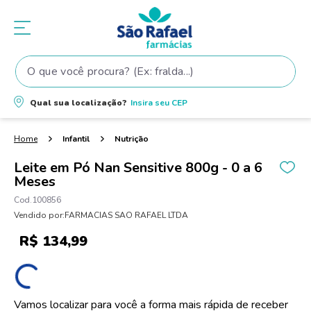
O que você procura? (Ex: fralda...)
Termos mais buscados
Qual sua localização?
Insira seu
CEP
1
º
fralda
2
º
shampoo
Infantil
Nutrição
3
º
fralda pampers
Leite em Pó Nan Sensitive 800g - 0 a 6
Meses
4
º
teste gravidez
100856
5
º
oleo
Vendido por:
FARMACIAS SAO RAFAEL LTDA
6
º
tintura cabelo
R$
134
,
99
7
º
dove
8
º
elseve
9
º
proge
Vamos localizar para você a forma mais rápida de receber