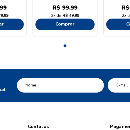
Cl
99
R$
99
,
99
R$
79
,
99
2
R$
49
,
99
2
ar
Comprar
C
il.
Contatos
Pagame