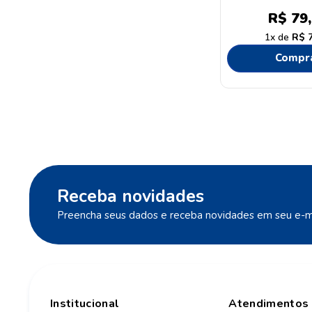
R$
79
,
1
R$
Compr
Receba novidades
Preencha seus dados e receba novidades em seu e-ma
Institucional
Atendimentos