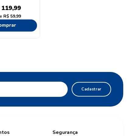
aro 40ml
119
,
99
R$
59
,
99
omprar
Cadastrar
ntos
Segurança