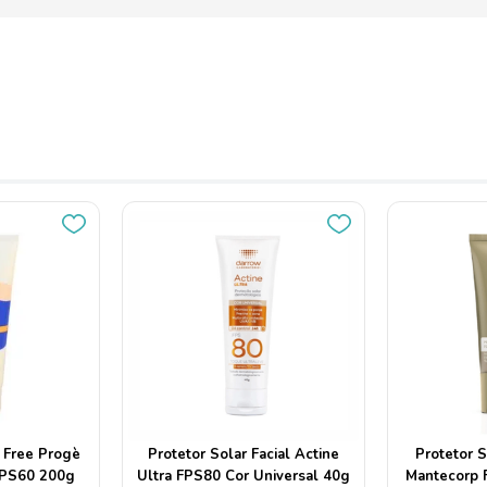
l Free Progè
Protetor Solar Facial Actine
Protetor S
FPS60 200g
Ultra FPS80 Cor Universal 40g
Mantecorp 