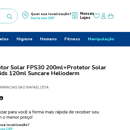
Nossas
Qual sua localização?
Lojas
Insira seu
CEP
uscados
elos
Higiene
Homens
Fitness
Manipulação
etor Solar FPS30 200ml+Protetor Solar
ids 120ml Suncare Helioderm
ARMACIAS SAO RAFAEL LTDA
9
izar para você a forma mais rápida de receber seu
 o menor preço!
sua localização?
 seu
CEP