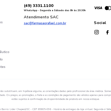
(49) 3331.1100
WhatsApp - Segunda a Sábado das 8h às 20:30h
Atendimento SAC
os
Social
sac@farmasaorafael.com.br
êutico
do
ntes
não substituem, em hipótese alguma, as orientações dadas pelo profissional da área médica. Somen
ado. Os preços, as promoções, o frete e as condições de pagamento são válidos apenas para compra
estão sujeitos à confirmação da disponibilidade de produto em nosso estoque.
Bairro: Lider Chapecó/SC - CEP: 89805-096 - Horário de entregas da loja virtual: Segunda á Sáb