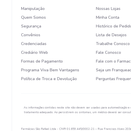
Manipulação
Nossas Lojas
Quem Somos
Minha Conta
Segurança
Histórico de Pedid
Convênios
Lista de Desejos
Credenciadas
Trabalhe Conosco
Crediário Web
Fale Conosco
Formas de Pagamento
Fale com o Farmac
Programa Viva Bem Vantagens
Seja um Franquea
Política de Troca e Devolução
Perguntas Freque
As informações contidas neste site não devem ser usadas para automedicação e 
tratamento adequado. Ao persistirem os sintomas, um médico deverá ser consult
Farmácias São Rafael Ltda - CNPJ 01.659.445/0002-21 – Rua Francisco Alves 203e 