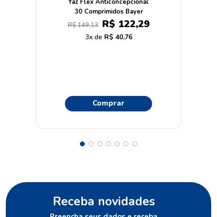
Yaz Flex Anticoncepcional
30 Comprimidos Bayer
R$
122
,
29
R$
149
,
13
3
R$
40
,
76
Comprar
Receba novidades
Preencha seus dados e receba