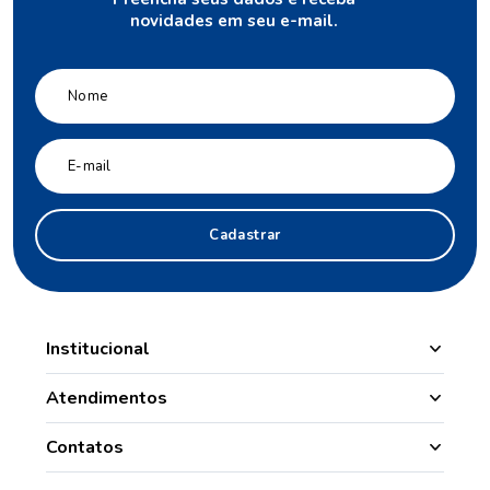
novidades em seu e-mail.
Cadastrar
Institucional
Manipulação
Atendimentos
Quem Somos
Nossas Lojas
Contatos
Segurança
Minha Conta
(49) 3331.1100