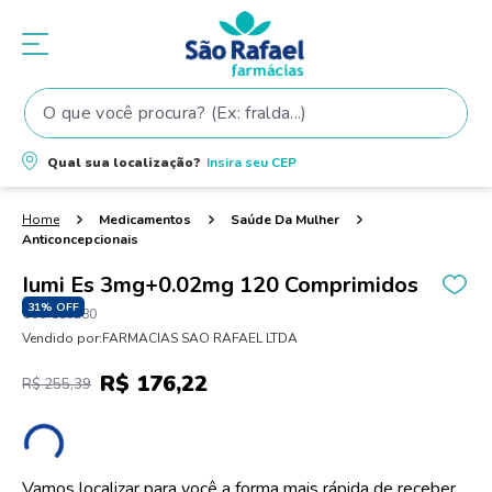
O que você procura? (Ex: fralda...)
Termos mais buscados
Qual sua localização?
Insira seu
CEP
1
º
fralda
2
º
shampoo
Medicamentos
Saúde Da Mulher
Anticoncepcionais
3
º
teste gravidez
Iumi Es 3mg+0.02mg 120 Comprimidos
4
º
fralda pampers
31%
OFF
118280
5
º
tintura cabelo
Vendido por:
FARMACIAS SAO RAFAEL LTDA
6
º
elseve
R$
176
,
22
R$
255
,
39
7
º
dove
8
º
proge
9
º
lenço umedecido
Vamos localizar para você a forma mais rápida de receber