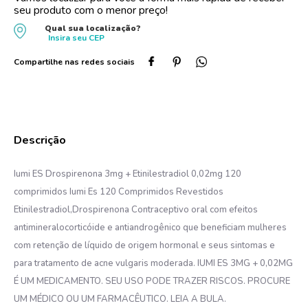
seu produto com o menor preço!
10
º
oleo
Qual sua localização?
Insira seu
CEP
Iumi ES Drospirenona 3mg + Etinilestradiol 0,02mg 120
comprimidos Iumi Es 120 Comprimidos Revestidos
Etinilestradiol,Drospirenona Contraceptivo oral com efeitos
antimineralocorticóide e antiandrogênico que beneficiam mulheres
com retenção de líquido de origem hormonal e seus sintomas e
para tratamento de acne vulgaris moderada. IUMI ES 3MG + 0,02MG
É UM MEDICAMENTO. SEU USO PODE TRAZER RISCOS. PROCURE
UM MÉDICO OU UM FARMACÊUTICO. LEIA A BULA.