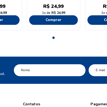
99
R$
24
,
99
R
24
,
99
1
R$
24
,
99
1
ar
Comprar
C
il.
Contatos
Pagame