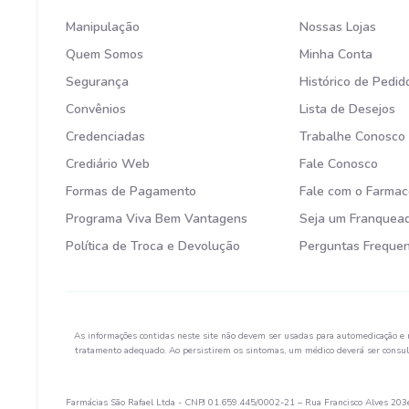
Manipulação
Nossas Lojas
Quem Somos
Minha Conta
Segurança
Histórico de Pedid
Convênios
Lista de Desejos
Credenciadas
Trabalhe Conosco
Crediário Web
Fale Conosco
Formas de Pagamento
Fale com o Farmac
Programa Viva Bem Vantagens
Seja um Franquea
Política de Troca e Devolução
Perguntas Freque
As informações contidas neste site não devem ser usadas para automedicação e 
tratamento adequado. Ao persistirem os sintomas, um médico deverá ser consult
Farmácias São Rafael Ltda - CNPJ 01.659.445/0002-21 – Rua Francisco Alves 203e 