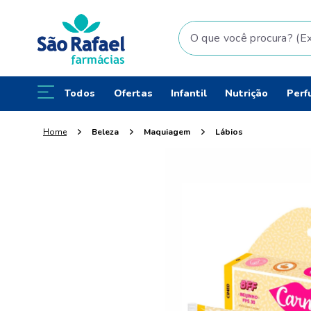
O que você procura? (Ex: fral
Todos
Ofertas
Infantil
Nutrição
Perf
Beleza
Maquiagem
Lábios