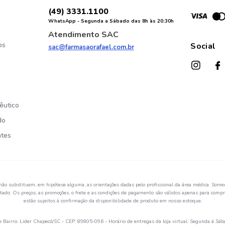
(49) 3331.1100
WhatsApp - Segunda a Sábado das 8h às 20:30h
Atendimento SAC
os
Social
sac@farmasaorafael.com.br
êutico
do
ntes
não substituem, em hipótese alguma, as orientações dadas pelo profissional da área médica. Somen
ado. Os preços, as promoções, o frete e as condições de pagamento são válidos apenas para compra
estão sujeitos à confirmação da disponibilidade de produto em nosso estoque.
Bairro: Lider Chapecó/SC - CEP: 89805-096 - Horário de entregas da loja virtual: Segunda á Sáb