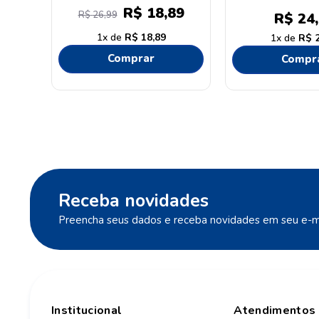
R$
18
,
89
R$
26
,
99
R$
24
,
1
R$
18
,
89
1
R$
Comprar
Compr
Receba novidades
Preencha seus dados e receba novidades em seu e-ma
Institucional
Atendimentos