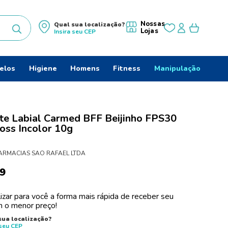
Nossas
Qual sua localização?
Lojas
Insira seu
CEP
uscados
elos
Higiene
Homens
Fitness
Manipulação
te Labial Carmed BFF Beijinho FPS30
loss Incolor 10g
ARMACIAS SAO RAFAEL LTDA
9
izar para você a forma mais rápida de receber seu
 o menor preço!
sua localização?
 seu
CEP