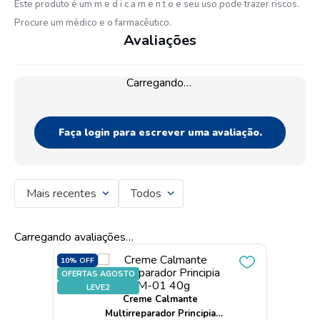
Este produto é um m e d i c a m e n t o e seu uso pode trazer riscos.
Procure um médico e o farmacêutico.
Avaliações
Carregando…
Faça login para escrever uma avaliação.
Mais recentes
Todos
Carregando avaliações…
10%
OFF
OFERTAS AGOSTO
LEVE2
Creme Calmante
Multirreparador Principia