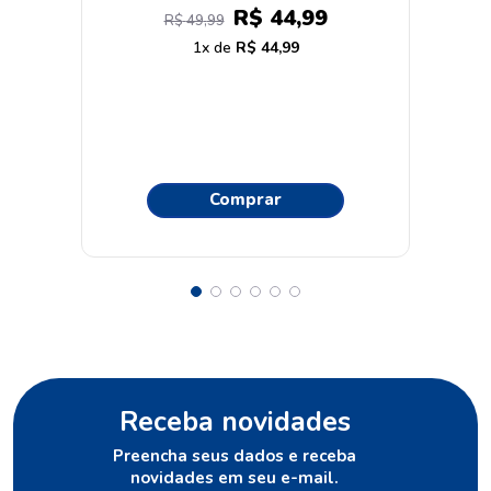
CM-01 40g
R$
44
,
99
R$
49
,
99
1
R$
44
,
99
Comprar
Receba novidades
Preencha seus dados e receba
novidades em seu e-mail.