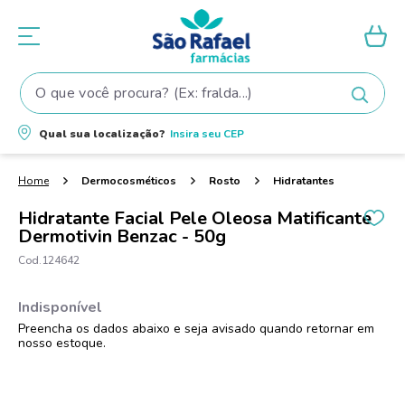
O que você procura? (Ex: fralda...)
Termos mais buscados
Qual sua localização?
Insira seu
CEP
1
º
fralda
2
º
shampoo
Dermocosméticos
Rosto
Hidratantes
3
º
teste gravidez
Hidratante Facial Pele Oleosa Matificante
Dermotivin Benzac - 50g
4
º
fralda pampers
124642
5
º
tintura cabelo
6
º
elseve
7
º
proge
8
º
dove
9
º
lenço umedecido