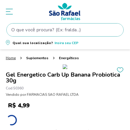
O que você procura? (Ex: fralda...)
Termos mais buscados
Qual sua localização?
Insira seu
CEP
1
º
fralda
2
º
shampoo
Suplementos
Energéticos
3
º
teste gravidez
Gel Energetico Carb Up Banana Probiotica
4
º
fralda pampers
30g
5
º
tintura cabelo
50360
Vendido por:
FARMACIAS SAO RAFAEL LTDA
6
º
elseve
R$
4
,
99
7
º
dove
8
º
proge
9
º
lenço umedecido