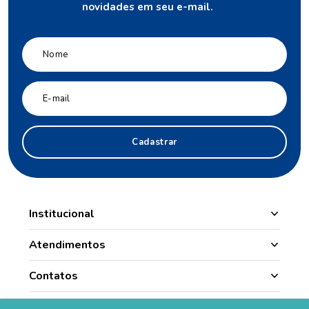
novidades em seu e-mail.
Cadastrar
Institucional
Manipulação
Atendimentos
Quem Somos
Nossas Lojas
Contatos
Segurança
Minha Conta
(49) 3331.1100
Convênios