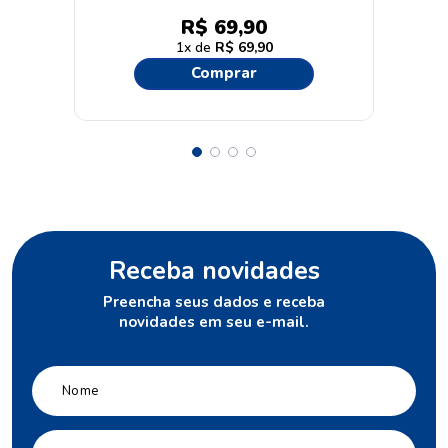
Glycolic Bright Dia FPS30
R$
69
,
90
49g
1
R$
69
,
90
Comprar
Receba novidades
Preencha seus dados e receba
novidades em seu e-mail.