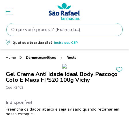
O que você procura? (Ex: fralda...)
Termos mais buscados
Qual sua localização?
Insira seu
CEP
1
º
fralda
2
º
shampoo
Dermocosméticos
Rosto
3
º
teste gravidez
Gel Creme Anti Idade Ideal Body Pescoço
4
º
lenço umedecido
Colo E Maos FPS20 100g Vichy
5
º
tintura cabelo
72462
6
º
elseve
7
º
fralda pampers
8
º
proge
9
º
dove