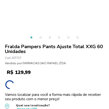
10
º
protetor solar
Fralda Pampers Pants Ajuste Total XXG 60
Unidades
107727
Vendido por:
FARMACIAS SAO RAFAEL LTDA
R$
129
,
99
Vamos localizar para você a forma mais rápida de receber
seu produto com o menor preço!
Qual sua localização?
Insira seu
CEP