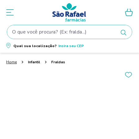
O que você procura? (Ex: fralda...)
Termos mais buscados
Qual sua localização?
Insira seu
CEP
1
º
fralda
2
º
shampoo
Infantil
Fraldas
3
º
teste gravidez
4
º
lenço umedecido
5
º
tintura cabelo
6
º
elseve
7
º
proge
8
º
dove
9
º
esmalte