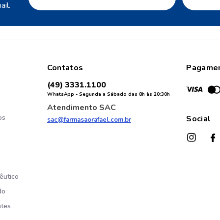
il.
Contatos
Pagame
(49) 3331.1100
WhatsApp - Segunda a Sábado das 8h às 20:30h
Atendimento SAC
os
Social
sac@farmasaorafael.com.br
êutico
do
ntes