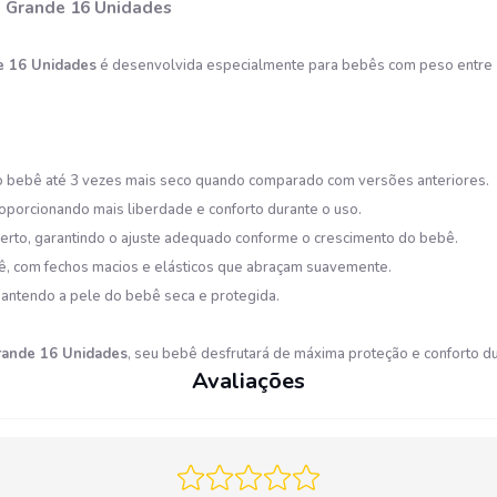
a Grande 16 Unidades
e 16 Unidades
é desenvolvida especialmente para bebês com peso entre
o bebê até 3 vezes mais seco quando comparado com versões anteriores.​
orcionando mais liberdade e conforto durante o uso.​
 certo, garantindo o ajuste adequado conforme o crescimento do bebê.​
bê, com fechos macios e elásticos que abraçam suavemente.​
mantendo a pele do bebê seca e protegida.​
rande 16 Unidades
, seu bebê desfrutará de máxima proteção e conforto dura
Avaliações