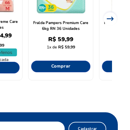
ers Supersequinha
Fralda Pampers Supersequinha
Frald
50 Unidades
XG 56 Unidades
$
69
,
99
R$
69
,
99
R$
69
,
99
1
R$
69
,
99
omprar
Comprar
Cadastrar