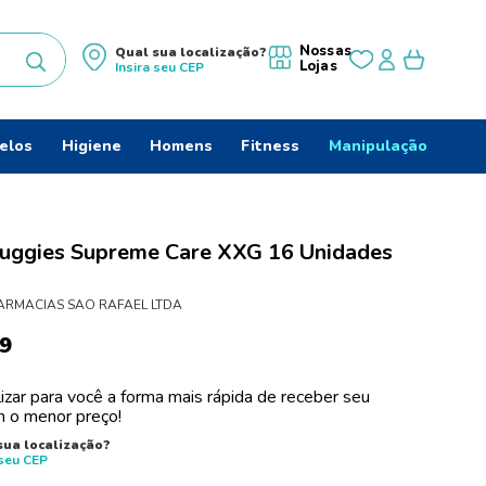
Nossas
Qual sua localização?
Lojas
Insira seu
CEP
uscados
elos
Higiene
Homens
Fitness
Manipulação
uggies Supreme Care XXG 16 Unidades
ARMACIAS SAO RAFAEL LTDA
9
izar para você a forma mais rápida de receber seu
 o menor preço!
do
sua localização?
 seu
CEP