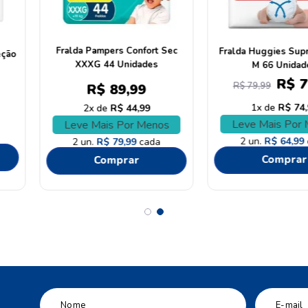
remium Care
Fralda Huggies Supreme Care
Fralda Pamp
nidades
XG 16 Unidades
XXG 
99
R$
39
,
99
R
59
,
99
1
R$
39
,
99
1
ar
Comprar
C