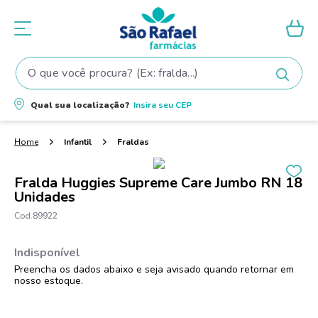
O que você procura? (Ex: fralda...)
Termos mais buscados
Qual sua localização?
Insira seu
CEP
1
º
fralda
2
º
shampoo
Infantil
Fraldas
3
º
fralda pampers
Fralda Huggies Supreme Care Jumbo RN 18
4
º
elseve
Unidades
5
º
tintura cabelo
89922
6
º
teste gravidez
7
º
oleo
8
º
dove
9
º
proge