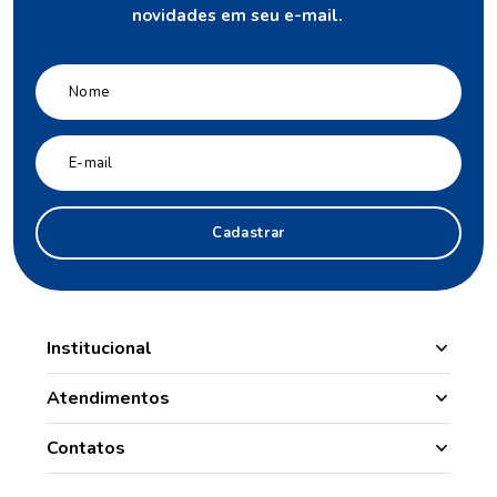
novidades em seu e-mail.
Cadastrar
Institucional
Manipulação
Atendimentos
Quem Somos
Nossas Lojas
Contatos
Segurança
Minha Conta
(49) 3331.1100
Convênios