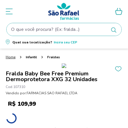
O que você procura? (Ex: fralda...)
Termos mais buscados
Qual sua localização?
Insira seu
CEP
1
º
fralda
2
º
shampoo
Infantil
Fraldas
3
º
teste gravidez
Fralda Baby Bee Free Premium
4
º
lenço umedecido
Dermoprotetora XXG 32 Unidades
5
º
tintura cabelo
107310
Vendido por:
FARMACIAS SAO RAFAEL LTDA
6
º
elseve
R$
109
,
99
7
º
fralda pampers
8
º
proge
9
º
esmalte