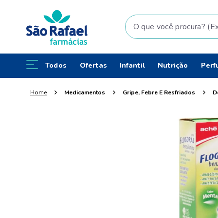
O que você procura? (Ex: fral
Todos
Ofertas
Infantil
Nutrição
Perf
Medicamentos
Gripe, Febre E Resfriados
D