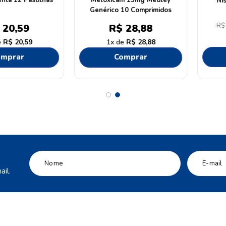
comprimidos
Aspirina 10 Comprimidos
Cimegri
R$
30
,
2
64
R$
12
,
15
1
28
,
64
1
R$
12
,
15
C
ar
Comprar
il.