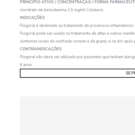
PRINCÍPIO ATIVO / CONCENTRAÇÃO / FORMA FARMACÊUT
cloridrato de benzidamina 1,5 mg/ml Colutorio.
INDICAÇÕES
Flogoral é destinado ao tratamento de processos inflamatórios 
Flogoral pode ser usado no tratamento de aftas e outras manifes
(sintomas locais do resfriado comum e da gripe); e na dor após 
CONTRAINDICAÇÕES
Flogoral não deve ser utilizado por pacientes que tenham aler
6 anos.
SE P