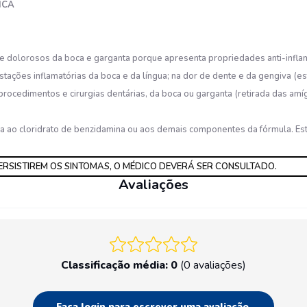
ICA
e dolorosos da boca e garganta porque apresenta propriedades anti-inflamat
tações inflamatórias da boca e da língua; na dor de dente e da gengiva (es
procedimentos e cirurgias dentárias, da boca ou garganta (retirada das amíg
gia ao cloridrato de benzidamina ou aos demais componentes da fórmula. 
ERSISTIREM OS SINTOMAS, O MÉDICO DEVERÁ SER CONSULTADO.
Avaliações
Classificação média: 0
(0 avaliações)
Faça login para escrever uma avaliação.