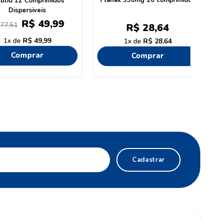
pe 20 Cápsulas
Ciflogex Diet Menta/Limão 12
Pastilhas
R$
12
,
99
R$
16
,
99
0
R$
25
,
85
R$
12
,
99
1
R$
16
,
99
omprar
Comprar
Cadastrar