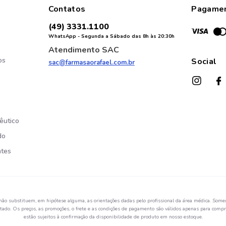
Contatos
Pagame
(49) 3331.1100
WhatsApp - Segunda a Sábado das 8h às 20:30h
Atendimento SAC
os
Social
sac@farmasaorafael.com.br
êutico
do
ntes
não substituem, em hipótese alguma, as orientações dadas pelo profissional da área médica. Somen
ado. Os preços, as promoções, o frete e as condições de pagamento são válidos apenas para compra
estão sujeitos à confirmação da disponibilidade de produto em nosso estoque.