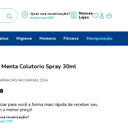
Nossas
Qual sua localização?
Lojas
Insira seu
CEP
uscados
elos
Higiene
Homens
Fitness
Manipulação
 Menta Colutorio Spray 30ml
ARMACIAS SAO RAFAEL LTDA
8
izar para você a forma mais rápida de receber seu
 o menor preço!
do
sua localização?
 seu
CEP