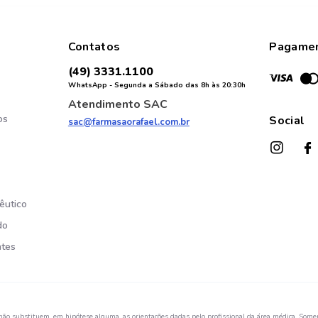
Contatos
Pagame
(49) 3331.1100
WhatsApp - Segunda a Sábado das 8h às 20:30h
Atendimento SAC
os
Social
sac@farmasaorafael.com.br
êutico
do
ntes
não substituem, em hipótese alguma, as orientações dadas pelo profissional da área médica. Somen