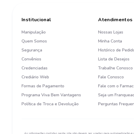
Institucional
Atendimentos
Manipulação
Nossas Lojas
Quem Somos
Minha Conta
Segurança
Histórico de Pedid
Convênios
Lista de Desejos
Credenciadas
Trabalhe Conosco
Crediário Web
Fale Conosco
Formas de Pagamento
Fale com o Farmac
Programa Viva Bem Vantagens
Seja um Franquea
Política de Troca e Devolução
Perguntas Freque
As informações contidas neste site não devem ser usadas para automedicação e 