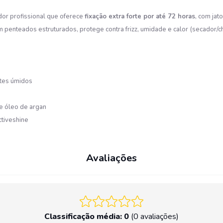
dor profissional que oferece
fixação extra forte por até 72 horas
, com jat
m penteados estruturados, protege contra frizz, umidade e calor (secador
ntes úmidos
e e óleo de argan
ctiveshine
Avaliações
Classificação média: 0
(0 avaliações)