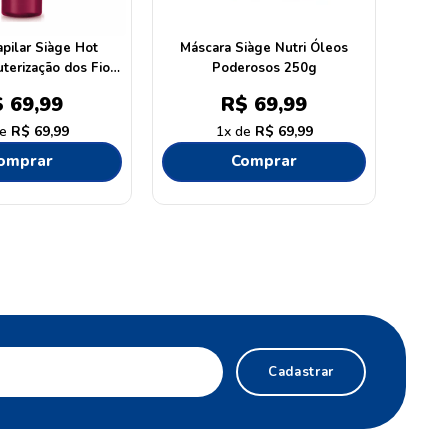
pilar Siàge Hot
Máscara Siàge Nutri Óleos
terização dos Fios
Poderosos 250g
60ml
$
69
,
99
R$
69
,
99
R$
69
,
99
1
R$
69
,
99
omprar
Comprar
Cadastrar