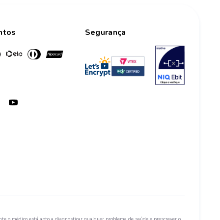
ntos
Segurança
te o médico está apto a diagnosticar qualquer problema de saúde e prescrever o