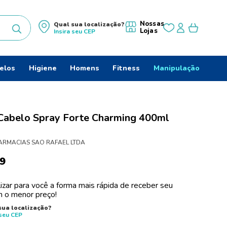
Nossas
Qual sua localização?
Lojas
Insira seu
CEP
uscados
elos
Higiene
Homens
Fitness
Manipulação
Cabelo Spray Forte Charming 400ml
ARMACIAS SAO RAFAEL LTDA
9
izar para você a forma mais rápida de receber seu
 o menor preço!
do
sua localização?
 seu
CEP