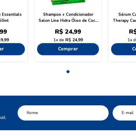
 Essentials
Shampoo + Condicionador
Sérum Ca
50ml
Salon Line Hidra Óleo de Coco
Therapy Cau
- 300ML
99
R$
24
,
99
R
39
,
99
1
R$
24
,
99
1
ar
Comprar
C
il.