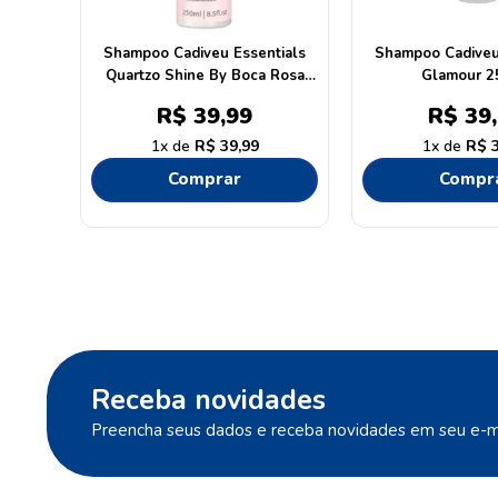
Shampoo Cadiveu Essentials
Shampoo Cadiveu
Quartzo Shine By Boca Rosa
Glamour 2
250ml
R$
39
,
99
R$
39
,
1
R$
39
,
99
1
R$
Comprar
Compr
Receba novidades
Preencha seus dados e receba novidades em seu e-ma