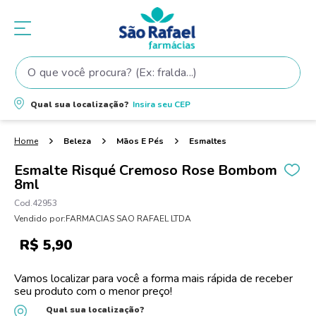
O que você procura? (Ex: fralda...)
Termos mais buscados
Qual sua localização?
Insira seu
CEP
1
º
fralda
2
º
shampoo
Beleza
Mãos E Pés
Esmaltes
3
º
teste gravidez
Esmalte Risqué Cremoso Rose Bombom
8ml
4
º
lenço umedecido
42953
5
º
tintura cabelo
Vendido por:
FARMACIAS SAO RAFAEL LTDA
6
º
elseve
R$
5
,
90
7
º
fralda pampers
Vamos localizar para você a forma mais rápida de receber
8
º
proge
seu produto com o menor preço!
9
º
esmalte
Qual sua localização?