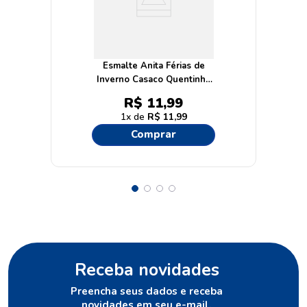
Esmalte Anita Férias de
Inverno Casaco Quentinho
10ml
R$
11
,
99
1
R$
11
,
99
Comprar
Receba novidades
Preencha seus dados e receba
novidades em seu e-mail.