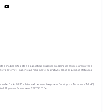
te o médico está apto a diagnosticar qualquer problema de saúde e prescrever o
s via Internet. Imagens são meramente ilustrativas. Todos os pedidos efetuados
ado das 8h às 20:30h. Não realizamos entregas em Domingos e Feriados. - Tel (49)
sável: Rogerson Zanandréa– CRF/SC 5864.