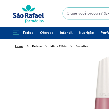
O que você procura? (Ex: fral
Todos
Ofertas
Infantil
Nutrição
Perf
Beleza
Mãos E Pés
Esmaltes