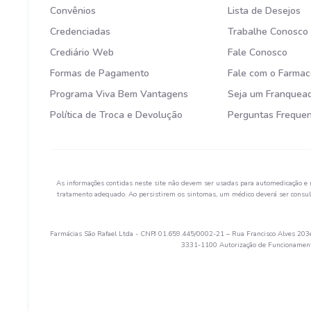
Convênios
Lista de Desejos
Credenciadas
Trabalhe Conosco
Crediário Web
Fale Conosco
Formas de Pagamento
Fale com o Farmac
Programa Viva Bem Vantagens
Seja um Franquea
Política de Troca e Devolução
Perguntas Freque
As informações contidas neste site não devem ser usadas para automedicação e 
tratamento adequado. Ao persistirem os sintomas, um médico deverá ser consult
Farmácias São Rafael Ltda - CNPJ 01.659.445/0002-21 – Rua Francisco Alves 203e 
3331-1100 Autorização de Funcionamento