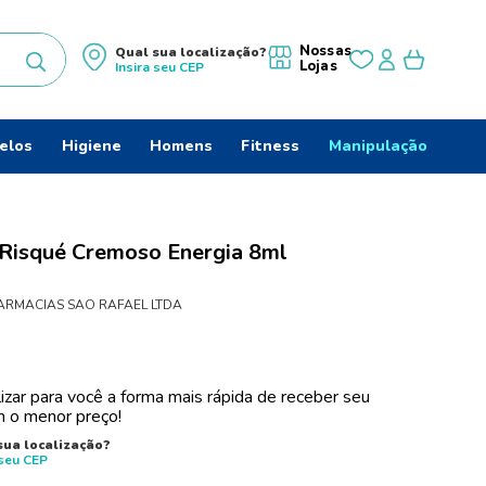
Nossas
Qual sua localização?
Lojas
Insira seu
CEP
uscados
elos
Higiene
Homens
Fitness
Manipulação
Risqué Cremoso Energia 8ml
do
ARMACIAS SAO RAFAEL LTDA
izar para você a forma mais rápida de receber seu
 o menor preço!
sua localização?
 seu
CEP