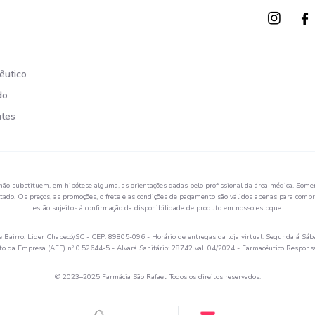
êutico
do
ntes
não substituem, em hipótese alguma, as orientações dadas pelo profissional da área médica. Somen
ado. Os preços, as promoções, o frete e as condições de pagamento são válidos apenas para compra
estão sujeitos à confirmação da disponibilidade de produto em nosso estoque.
Bairro: Lider Chapecó/SC - CEP: 89805-096 - Horário de entregas da loja virtual: Segunda á Sáb
 da Empresa (AFE) nº 0.52644-5 - Alvará Sanitário: 28742 val. 04/2024 - Farmacêutico Respon
© 2023–2025 Farmácia São Rafael. Todos os direitos reservados.