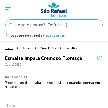
O que você procura? (Ex: fralda...)
Termos mais buscados
Qual sua localização?
Insira seu
CEP
1
º
fralda
2
º
shampoo
Beleza
Mãos E Pés
Esmaltes
3
º
teste gravidez
Esmalte Impala Cremoso Floresça
4
º
fralda pampers
126856
5
º
tintura cabelo
6
º
elseve
7
º
dove
8
º
proge
9
º
lenço umedecido