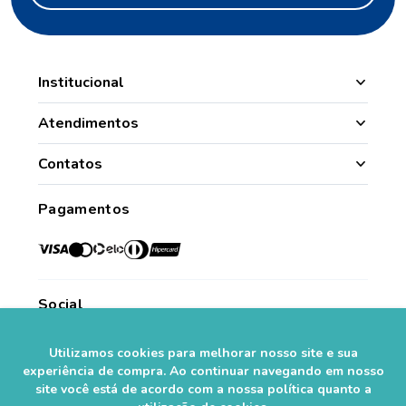
Institucional
Manipulação
Atendimentos
Quem Somos
Nossas Lojas
Contatos
Segurança
Minha Conta
(49) 3331.1100
Convênios
Pagamentos
Histórico de Pedidos
Para todo o Brasil (whatsapp)
Credenciadas
sac@farmasaorafaelcom.br
Lista de Desejos
Crediário Web
Trabalhe Conosco
Das 08h às 17h45
Formas de Pagamento
Fale Conosco
de segunda a sexta-feira.*
Social
Política de Troca e Devolução
*Exceto feriados
Fale com o Farmacêutico
Seja um Franqueado
Utilizamos cookies para melhorar nosso site e sua
experiência de compra. Ao continuar navegando em nosso
Perguntas Frequentes
Segurança
site você está de acordo com a nossa política quanto a