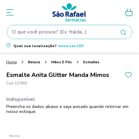
O que você procura? (Ex: fralda...)
Termos mais buscados
Qual sua localização?
Insira seu
CEP
1
º
fralda
2
º
shampoo
Beleza
Mãos E Pés
Esmaltes
3
º
teste gravidez
Esmalte Anita Glitter Manda Mimos
4
º
lenço umedecido
127603
5
º
tintura cabelo
6
º
elseve
7
º
fralda pampers
8
º
proge
9
º
esmalte