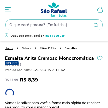
O que você procura? (Ex: fralda...)
Termos mais buscados
Qual sua localização?
Insira seu
CEP
1
º
fralda
2
º
shampoo
Beleza
Mãos E Pés
Esmaltes
3
º
teste gravidez
Esmalte Anita Cremoso Monocromática
4
º
lenço umedecido
30%
OFF
126152
Vendido por:
FARMACIAS SAO RAFAEL LTDA
5
º
tintura cabelo
R$
8
,
39
6
º
elseve
R$
11
,
99
7
º
fralda pampers
8
º
proge
Vamos localizar para você a forma mais rápida de receber
9
º
esmalte
seu produto com o menor preço!