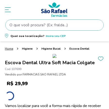
O que você procura? (Ex: fralda...)
Termos mais buscados
Qual sua localização?
Insira seu
CEP
1
º
fralda
2
º
shampoo
Higiene
Higiene Bucal
Escova Dental
3
º
teste gravidez
Escova Dental Ultra Soft Macia Colgate
4
º
lenço umedecido
107699
5
º
tintura cabelo
Vendido por:
FARMACIAS SAO RAFAEL LTDA
6
º
elseve
R$
29
,
99
7
º
proge
8
º
dove
Vamos localizar para você a forma mais rápida de receber
9
º
esmalte