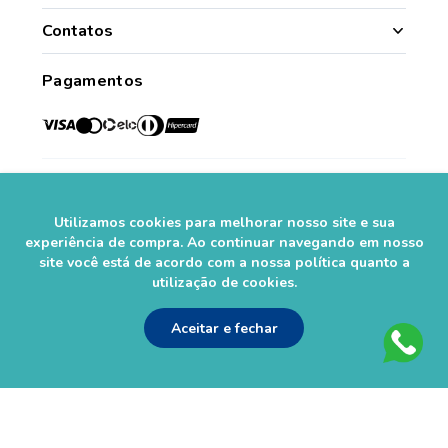
Quem Somos
Nossas Lojas
Contatos
Segurança
Minha Conta
(49) 3331.1100
Convênios
Pagamentos
Histórico de Pedidos
Para todo o Brasil (whatsapp)
Credenciadas
sac@farmasaorafaelcom.br
Lista de Desejos
Crediário Web
Trabalhe Conosco
Das 08h às 17h45
Formas de Pagamento
Fale Conosco
de segunda a sexta-feira.*
Social
Política de Troca e Devolução
*Exceto feriados
Fale com o Farmacêutico
Utilizamos cookies para melhorar nosso site e sua
Seja um Franqueado
experiência de compra. Ao continuar navegando em nosso
site você está de acordo com a nossa política quanto a
Perguntas Frequentes
Segurança
utilização de cookies.
Aceitar e fechar
As informações contidas neste site não devem ser usadas para
automedicação e não substituem, em hipótese alguma, as orientações