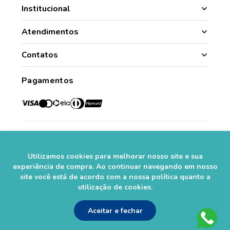
Institucional
Manipulação
Atendimentos
Quem Somos
Nossas Lojas
Contatos
Segurança
Minha Conta
(49) 3331.1100
Convênios
Pagamentos
Histórico de Pedidos
Para todo o Brasil (whatsapp)
Credenciadas
sac@farmasaorafaelcom.br
Lista de Desejos
Crediário Web
Trabalhe Conosco
Das 08h às 17h45
Formas de Pagamento
Fale Conosco
de segunda a sexta-feira.*
Social
Política de Troca e Devolução
*Exceto feriados
Fale com o Farmacêutico
Utilizamos cookies para melhorar nosso site e sua
Seja um Franqueado
experiência de compra. Ao continuar navegando em nosso
site você está de acordo com a nossa política quanto a
Perguntas Frequentes
Segurança
utilização de cookies.
Aceitar e fechar