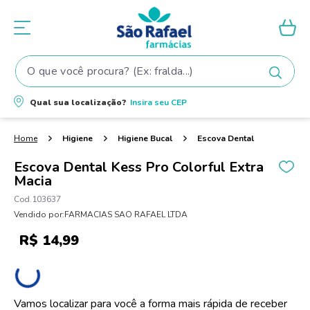
O que você procura? (Ex: fralda...)
Termos mais buscados
Qual sua localização?
Insira seu
CEP
1
º
fralda
2
º
shampoo
Higiene
Higiene Bucal
Escova Dental
3
º
teste gravidez
Escova Dental Kess Pro Colorful Extra
Macia
4
º
lenço umedecido
103637
5
º
tintura cabelo
Vendido por:
FARMACIAS SAO RAFAEL LTDA
6
º
elseve
R$
14
,
99
7
º
fralda pampers
8
º
proge
9
º
esmalte
Vamos localizar para você a forma mais rápida de receber