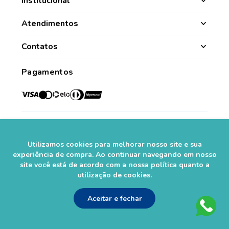
Institucional
Manipulação
Atendimentos
Quem Somos
Nossas Lojas
Contatos
Segurança
Minha Conta
(49) 3331.1100
Convênios
Pagamentos
Histórico de Pedidos
Para todo o Brasil (whatsapp)
Credenciadas
sac@farmasaorafaelcom.br
Lista de Desejos
Crediário Web
Trabalhe Conosco
Das 08h às 17h45
Formas de Pagamento
Fale Conosco
de segunda a sexta-feira.*
Social
Política de Troca e Devolução
*Exceto feriados
Fale com o Farmacêutico
Utilizamos cookies para melhorar nosso site e sua
Seja um Franqueado
experiência de compra. Ao continuar navegando em nosso
site você está de acordo com a nossa política quanto a
Perguntas Frequentes
Segurança
utilização de cookies.
Aceitar e fechar