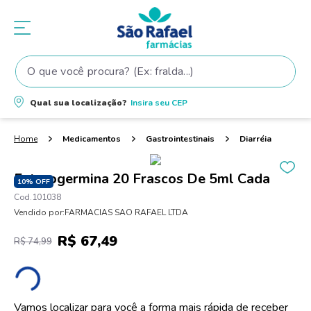
O que você procura? (Ex: fralda...)
Termos mais buscados
Qual sua localização?
Insira seu
CEP
1
º
fralda
2
º
shampoo
Medicamentos
Gastrointestinais
Diarréia
3
º
teste gravidez
Enterogermina 20 Frascos De 5ml Cada
4
º
fralda pampers
10%
OFF
101038
5
º
tintura cabelo
Vendido por:
FARMACIAS SAO RAFAEL LTDA
6
º
elseve
R$
67
,
49
R$
74
,
99
7
º
proge
8
º
dove
9
º
lenço umedecido
Vamos localizar para você a forma mais rápida de receber