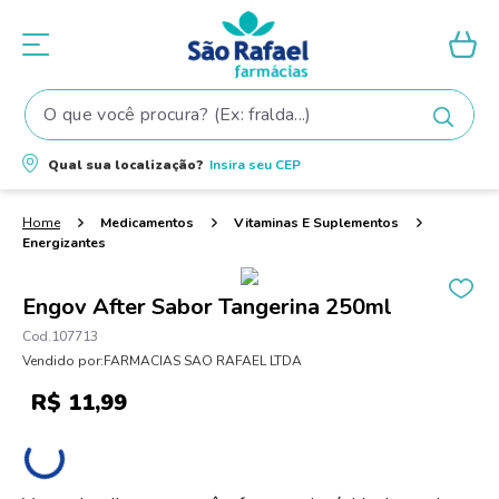
O que você procura? (Ex: fralda...)
Termos mais buscados
Qual sua localização?
Insira seu
CEP
1
º
fralda
2
º
shampoo
Medicamentos
Vitaminas E Suplementos
Energizantes
3
º
fralda pampers
4
º
elseve
Engov After Sabor Tangerina 250ml
5
º
tintura cabelo
107713
Vendido por:
FARMACIAS SAO RAFAEL LTDA
6
º
teste gravidez
R$
11
,
99
7
º
oleo
8
º
dove
9
º
proge