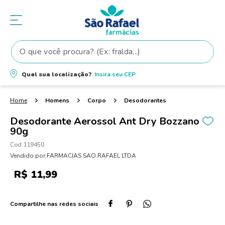
O que você procura? (Ex: fralda...)
Termos mais buscados
Qual sua localização?
Insira seu
CEP
1
º
fralda
2
º
shampoo
Homens
Corpo
Desodorantes
3
º
fralda pampers
Desodorante Aerossol Ant Dry Bozzano
90g
4
º
elseve
119450
5
º
teste gravidez
Vendido por:
FARMACIAS SAO RAFAEL LTDA
6
º
tintura cabelo
R$
11
,
99
7
º
oleo
8
º
dove
9
º
proge