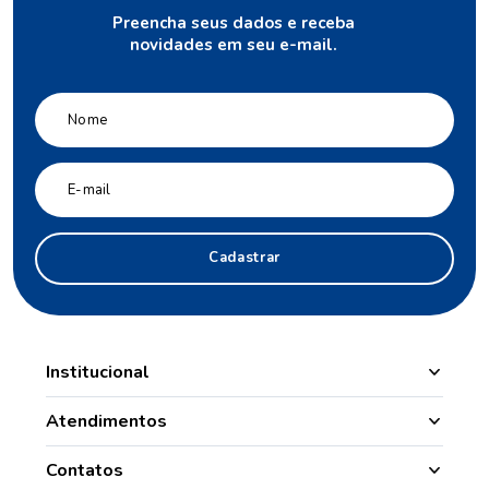
Invisible Dry 250ml
R$
19
,
99
R$
26
,
99
1
R$
19
,
99
Comprar
Receba novidades
Preencha seus dados e receba
novidades em seu e-mail.