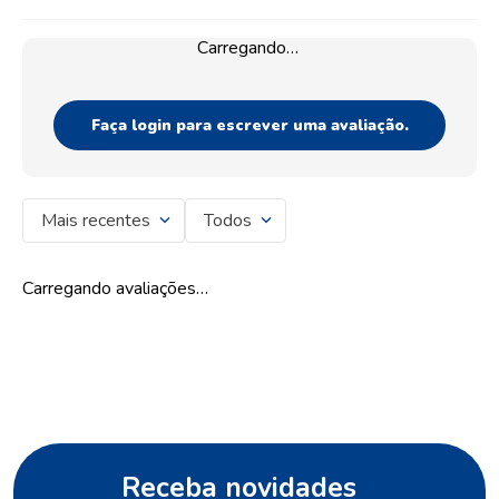
Controla o suor e o mau odor.
Avaliações
Carregando…
Faça login para escrever uma avaliação.
Mais recentes
Todos
Carregando avaliações…
26%
OFF
OFERTAS AGOSTO
Desodorante Dove
Aerossol Men +Care