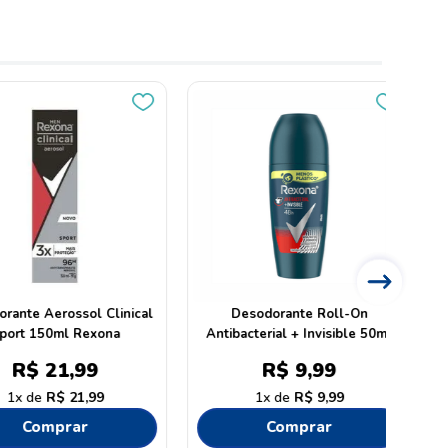
te Antisseptico
Desodorante Aerossol
Desod
ara Pes Jato Seco
Sensitive Pure Nivea 150ml
Aer
 Tenys Pe 150ml
$
26
,
99
R$
16
,
99
R$
26
,
99
1
R$
16
,
99
omprar
Comprar