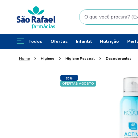
O que você procura? (Ex: fral
Todos
Ofertas
Infantil
Nutrição
Perf
Higiene
Higiene Pessoal
Desodorantes
35%
OFERTAS AGOSTO
OFF