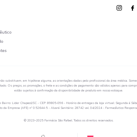
êutico
do
ntes
não substituem, em hipótese alguma, as orientações dadas pelo profissional da área médica. Somen
ado. Os preços, as promoções, o frete e as condições de pagamento são válidos apenas para compra
estão sujeitos à confirmação da disponibilidade de produto em nosso estoque.
Bairro: Lider Chapecó/SC - CEP: 89805-096 - Horário de entregas da loja virtual: Segunda á Sáb
 da Empresa (AFE) nº 0.52644-5 - Alvará Sanitário: 28742 val. 04/2024 - Farmacêutico Respon
© 2023–2025 Farmácia São Rafael. Todos os direitos reservados.