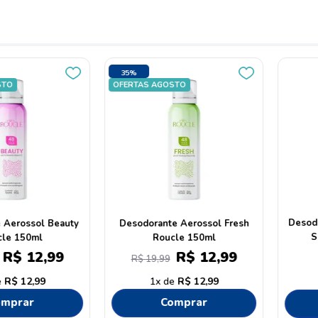
Roll-On
Desodorante Roll On Anti-
Desodoran
visible 50ml
Transpirant 48h Vichy
Aerossol P
Men
Original
99
R$
179
,
99
R
9
,
99
4
R$
44
,
99
1
ar
Comprar
C