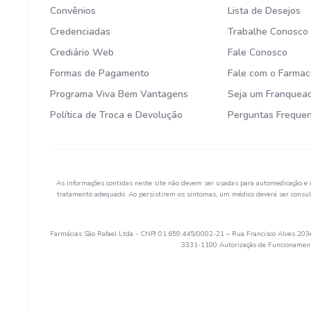
Convênios
Lista de Desejos
Credenciadas
Trabalhe Conosco
Crediário Web
Fale Conosco
Formas de Pagamento
Fale com o Farmac
Programa Viva Bem Vantagens
Seja um Franquea
Política de Troca e Devolução
Perguntas Freque
As informações contidas neste site não devem ser usadas para automedicação e 
tratamento adequado. Ao persistirem os sintomas, um médico deverá ser consult
Farmácias São Rafael Ltda - CNPJ 01.659.445/0002-21 – Rua Francisco Alves 203e 
3331-1100 Autorização de Funcionamento