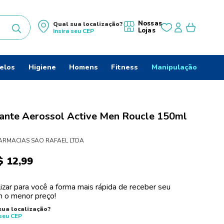
Nossas
Qual sua localização?
Lojas
Insira seu
CEP
uscados
elos
Higiene
Homens
Fitness
Manipulação
ante Aerossol Active Men Roucle 150ml
do
ARMACIAS SAO RAFAEL LTDA
$
12
,
99
izar para você a forma mais rápida de receber seu
 o menor preço!
sua localização?
 seu
CEP