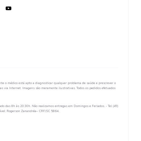
te o médico está apto a diagnosticar qualquer problema de saúde e prescrever o
s via Internet. Imagens são meramente ilustrativas. Todos os pedidos efetuados
ado das 8h às 20:30h. Não realizamos entregas em Domingos e Feriados. - Tel (49)
sável: Rogerson Zanandréa– CRF/SC 5864.