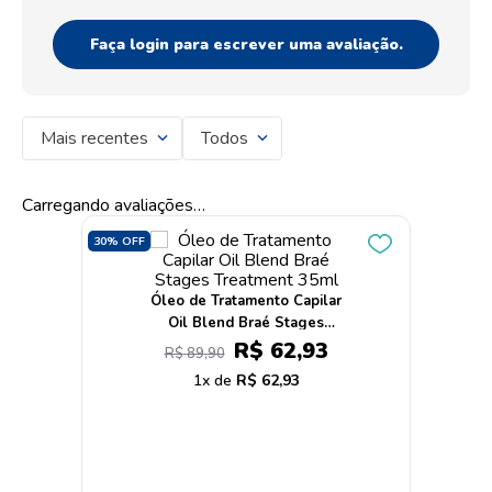
Faça login para escrever uma avaliação.
Mais recentes
Todos
Carregando avaliações…
30%
OFF
Óleo de Tratamento Capilar
Oil Blend Braé Stages
Treatment 35ml
R$
62
,
93
R$
89
,
90
1
R$
62
,
93