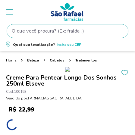
O que você procura? (Ex: fralda...)
Termos mais buscados
Qual sua localização?
Insira seu
CEP
1
º
fralda
2
º
shampoo
Beleza
Cabelos
Tratamentos
3
º
teste gravidez
Creme Para Pentear Longo Dos Sonhos
4
º
fralda pampers
250ml Elseve
5
º
tintura cabelo
100193
Vendido por:
FARMACIAS SAO RAFAEL LTDA
6
º
elseve
R$
22
,
99
7
º
proge
8
º
dove
9
º
lenço umedecido