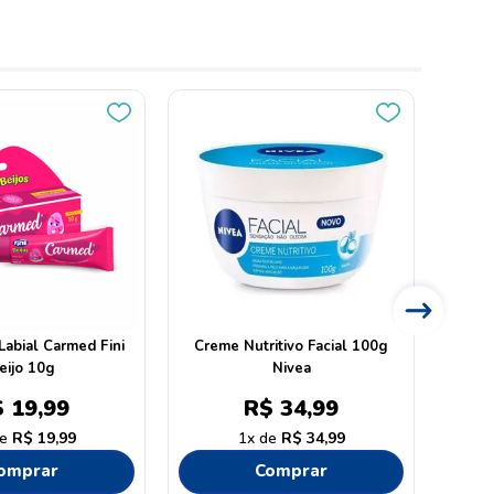
Labial Carmed Fini
Creme Nutritivo Facial 100g
Crem
eijo 10g
Nivea
$
19
,
99
R$
34
,
99
R$
19
,
99
1
R$
34
,
99
omprar
Comprar