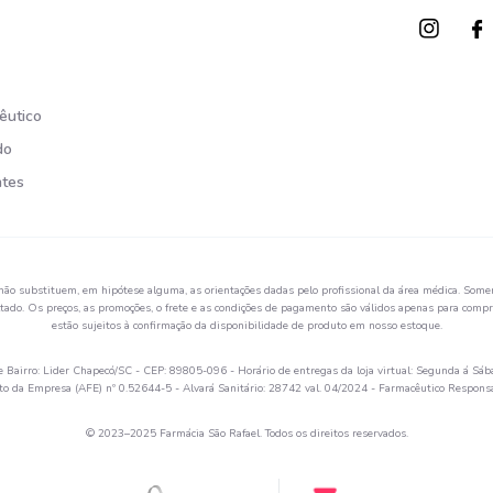
êutico
do
ntes
não substituem, em hipótese alguma, as orientações dadas pelo profissional da área médica. Somen
ado. Os preços, as promoções, o frete e as condições de pagamento são válidos apenas para compra
estão sujeitos à confirmação da disponibilidade de produto em nosso estoque.
Bairro: Lider Chapecó/SC - CEP: 89805-096 - Horário de entregas da loja virtual: Segunda á Sáb
 da Empresa (AFE) nº 0.52644-5 - Alvará Sanitário: 28742 val. 04/2024 - Farmacêutico Respon
© 2023–2025 Farmácia São Rafael. Todos os direitos reservados.