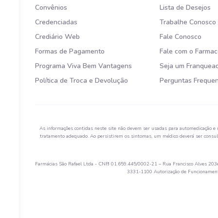
Convênios
Lista de Desejos
Credenciadas
Trabalhe Conosco
Crediário Web
Fale Conosco
Formas de Pagamento
Fale com o Farmac
Programa Viva Bem Vantagens
Seja um Franquea
Política de Troca e Devolução
Perguntas Freque
As informações contidas neste site não devem ser usadas para automedicação e 
tratamento adequado. Ao persistirem os sintomas, um médico deverá ser consult
Farmácias São Rafael Ltda - CNPJ 01.659.445/0002-21 – Rua Francisco Alves 203e 
3331-1100 Autorização de Funcionamento