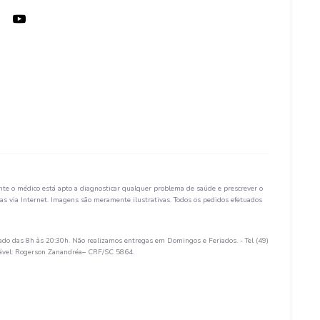
te o médico está apto a diagnosticar qualquer problema de saúde e prescrever o
s via Internet. Imagens são meramente ilustrativas. Todos os pedidos efetuados
ado das 8h às 20:30h. Não realizamos entregas em Domingos e Feriados. - Tel (49)
sável: Rogerson Zanandréa– CRF/SC 5864.