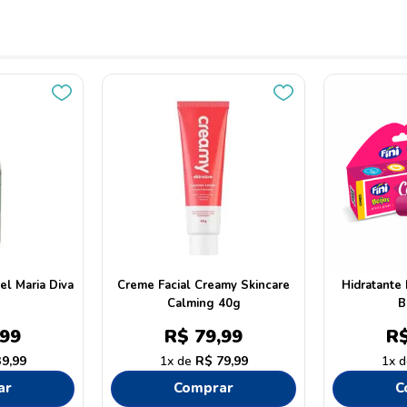
el Maria Diva
Creme Facial Creamy Skincare
Hidratante 
Calming 40g
B
99
R$
79
,
99
R
39
,
99
1
R$
79
,
99
1
ar
Comprar
C