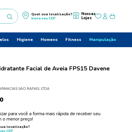
Nossas
Qual sua localização?
Lojas
Insira seu
CEP
uscados
elos
Higiene
Homens
Fitness
Manipulação
dratante Facial de Aveia FPS15 Davene
ARMACIAS SAO RAFAEL LTDA
0
izar para você a forma mais rápida de receber seu
 o menor preço!
do
sua localização?
 seu
CEP