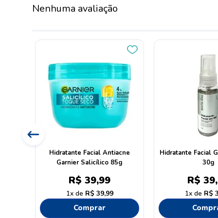
Nenhuma avaliação
l 50g
Hidratante Facial Antiacne
Hidratante Facial G
Garnier Salicílico 85g
30g
R$
39
,
99
R$
39
,
1
R$
39
,
99
1
R$
Comprar
Compr