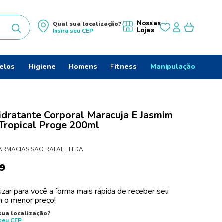
Nossas
Qual sua localização?
Lojas
Insira seu
CEP
uscados
elos
Higiene
Homens
Fitness
Manipulação
dratante Corporal Maracuja E Jasmim
Tropical Proge 200ml
ARMACIAS SAO RAFAEL LTDA
9
izar para você a forma mais rápida de receber seu
 o menor preço!
do
sua localização?
 seu
CEP