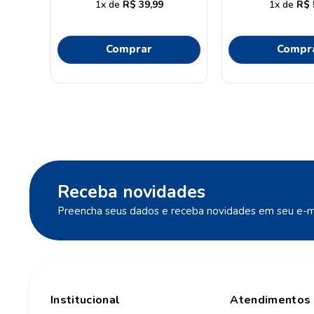
1
R$
39
,
99
1
R$
nos
Comprar
Compr
Receba novidades
Preencha seus dados e receba novidades em seu e-ma
Institucional
Atendimentos