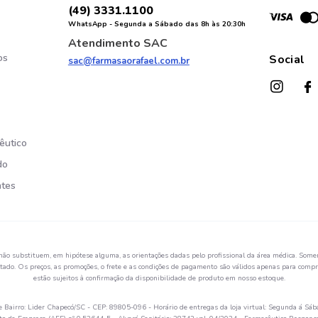
(49) 3331.1100
WhatsApp - Segunda a Sábado das 8h às 20:30h
Atendimento SAC
os
Social
sac@farmasaorafael.com.br
êutico
do
ntes
não substituem, em hipótese alguma, as orientações dadas pelo profissional da área médica. Somen
ado. Os preços, as promoções, o frete e as condições de pagamento são válidos apenas para compra
estão sujeitos à confirmação da disponibilidade de produto em nosso estoque.
Bairro: Lider Chapecó/SC - CEP: 89805-096 - Horário de entregas da loja virtual: Segunda á Sáb