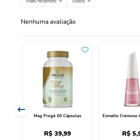
Mais recentes
Todos
Nenhuma avaliação
 Nasal
Mag Progè 60 Cápsulas
Esmalte Cremoso A
9
R$
39
,
99
R$
5
,