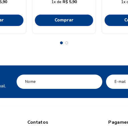
5
,
90
1
R$
5
,
90
1
ar
Comprar
C
il.
Contatos
Pagame