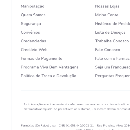
Manipulação
Nossas Lojas
Quem Somos
Minha Conta
Segurança
Histórico de Pedid
Convênios
Lista de Desejos
Credenciadas
Trabalhe Conosco
Crediário Web
Fale Conosco
Formas de Pagamento
Fale com o Farmac
Programa Viva Bem Vantagens
Seja um Franquea
Política de Troca e Devolução
Perguntas Freque
As informações contidas neste site não devem ser usadas para automedicação e 
tratamento adequado. Ao persistirem os sintomas, um médico deverá ser consult
Farmácias São Rafael Ltda - CNPJ 01.659.445/0002-21 – Rua Francisco Alves 203e 