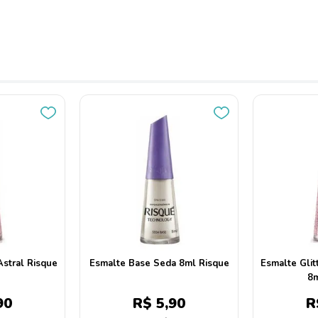
stral Risque
Esmalte Base Seda 8ml Risque
Esmalte Glit
8m
90
R$
5
,
90
R