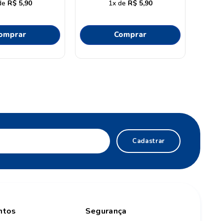
R$
5
,
90
1
R$
5
,
90
omprar
Comprar
Cadastrar
ntos
Segurança