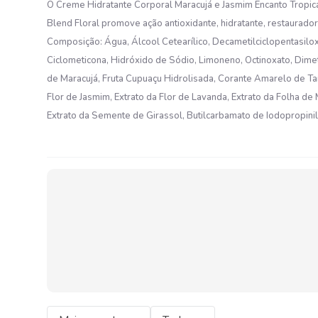
O Creme Hidratante Corporal Maracujá e Jasmim Encanto Tropic
Blend Floral promove ação antioxidante, hidratante, restauradora, 
Composição: Água, Álcool Cetearílico, Decametilciclopentasilox
Ciclometicona, Hidróxido de Sódio, Limoneno, Octinoxato, Dimeti
de Maracujá, Fruta Cupuaçu Hidrolisada, Corante Amarelo de Tartr
Flor de Jasmim, Extrato da Flor de Lavanda, Extrato da Folha de M
Extrato da Semente de Girassol, Butilcarbamato de Iodopropinil