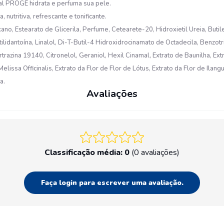
al PROGÈ hidrata e perfuma sua pele.
nutritiva, refrescante e tonificante.
ano, Estearato de Glicerila, Perfume, Cetearete-20, Hidroxietil Ureia, But
lidantoína, Linalol, Di-T-Butil-4 Hidroxidrocinamato de Octadecila, Benzotr
azina 19140, Citronelol, Geraniol, Hexil Cinamal, Extrato de Baunilha, Extra
elissa Officinalis, Extrato da Flor de Flor de Lótus, Extrato da Flor de Ilang
a.
Avaliações
Classificação média: 0
(0 avaliações)
Faça login para escrever uma avaliação.