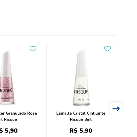
ter Granulado Rose
Esmalte Cristal Cintilante
Tintu
l Risque
Risque 8ml
$
5
,
90
R$
5
,
90