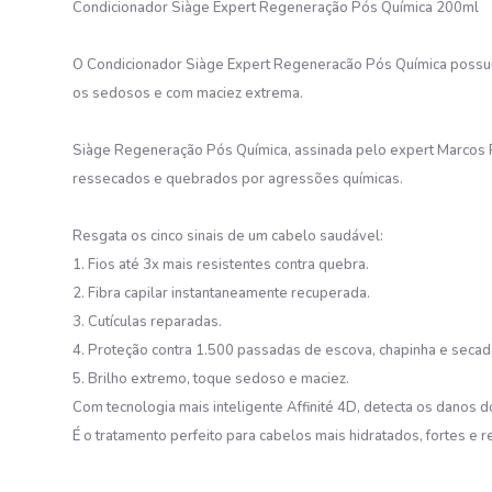
Condicionador Siàge Expert Regeneração Pós Química 200ml
O Condicionador Siàge Expert Regeneracão Pós Química possui f
os sedosos e com maciez extrema.
Siàge Regeneração Pós Química, assinada pelo expert Marcos P
ressecados e quebrados por agressões químicas.
Resgata os cinco sinais de um cabelo saudável:
1. Fios até 3x mais resistentes contra quebra.
2. Fibra capilar instantaneamente recuperada.
3. Cutículas reparadas.
4. Proteção contra 1.500 passadas de escova, chapinha e secad
5. Brilho extremo, toque sedoso e maciez.
Com tecnologia mais inteligente Affinité 4D, detecta os danos 
É o tratamento perfeito para cabelos mais hidratados, fortes e r