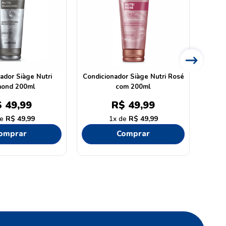
ador Siàge Nutri
Condicionador Siàge Nutri Rosé
Condi
mond 200ml
com 200ml
C
$
49
,
99
R$
49
,
99
R$
49
,
99
1
R$
49
,
99
omprar
Comprar