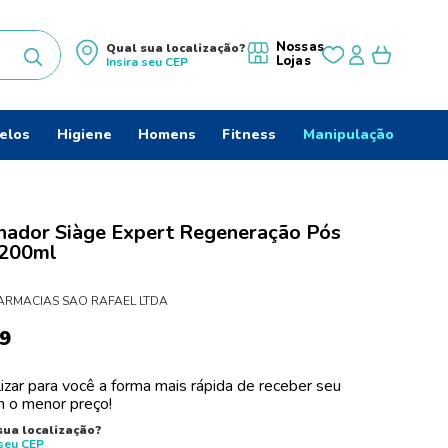
Nossas
Qual sua localização?
Lojas
Insira seu
CEP
uscados
elos
Higiene
Homens
Fitness
Manipulação
nador Siàge Expert Regeneração Pós
do
 200ml
ARMACIAS SAO RAFAEL LTDA
9
izar para você a forma mais rápida de receber seu
 o menor preço!
sua localização?
 seu
CEP