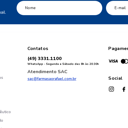
il.
Contatos
Pagame
(49) 3331.1100
WhatsApp - Segunda a Sábado das 8h às 20:30h
Atendimento SAC
os
Social
sac@farmasaorafael.com.br
êutico
do