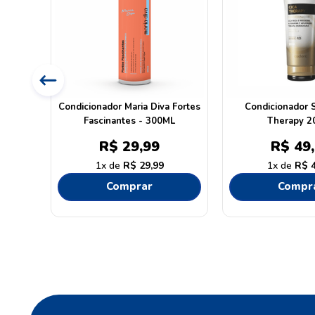
feito
Condicionador Maria Diva Fortes
Condicionador S
Fascinantes - 300ML
Therapy 2
R$
29
,
99
R$
49
,
1
R$
29
,
99
1
R$
Comprar
Compr