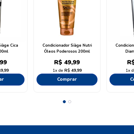
iàge Cica
Condicionador Siàge Nutri
Condicion
00ml
Óleos Poderosos 200ml
Dia
99
R$
49
,
99
R
49
,
99
1
R$
49
,
99
1
ar
Comprar
C