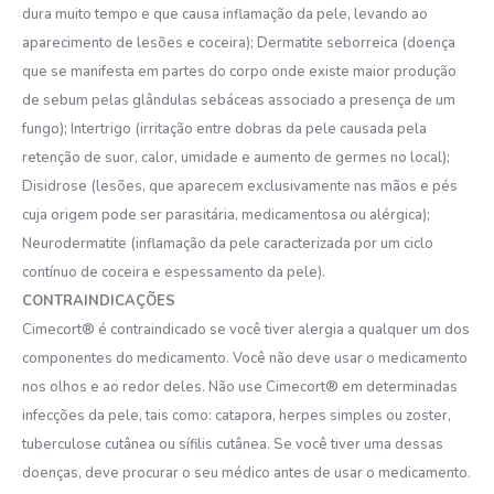
dura muito tempo e que causa inflamação da pele, levando ao
aparecimento de lesões e coceira); Dermatite seborreica (doença
que se manifesta em partes do corpo onde existe maior produção
de sebum pelas glândulas sebáceas associado a presença de um
fungo); Intertrigo (irritação entre dobras da pele causada pela
retenção de suor, calor, umidade e aumento de germes no local);
Disidrose (lesões, que aparecem exclusivamente nas mãos e pés
cuja origem pode ser parasitária, medicamentosa ou alérgica);
Neurodermatite (inflamação da pele caracterizada por um ciclo
contínuo de coceira e espessamento da pele).
CONTRAINDICAÇÕES
Cimecort® é contraindicado se você tiver alergia a qualquer um dos
componentes do medicamento. Você não deve usar o medicamento
nos olhos e ao redor deles. Não use Cimecort® em determinadas
infecções da pele, tais como: catapora, herpes simples ou zoster,
tuberculose cutânea ou sífilis cutânea. Se você tiver uma dessas
doenças, deve procurar o seu médico antes de usar o medicamento.