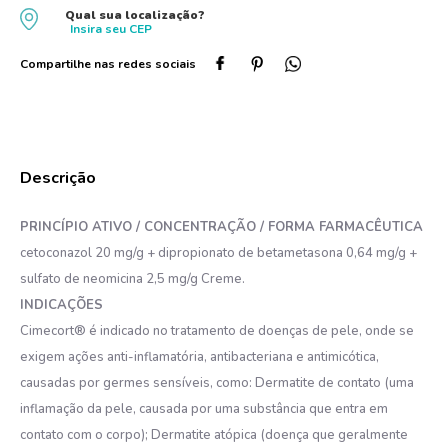
Qual sua localização?
10
º
protetor solar
Insira seu
CEP
PRINCÍPIO ATIVO / CONCENTRAÇÃO / FORMA FARMACÊUTICA
cetoconazol 20 mg/g + dipropionato de betametasona 0,64 mg/g +
sulfato de neomicina 2,5 mg/g Creme.
INDICAÇÕES
Cimecort® é indicado no tratamento de doenças de pele, onde se
exigem ações anti-inflamatória, antibacteriana e antimicótica,
causadas por germes sensíveis, como: Dermatite de contato (uma
inflamação da pele, causada por uma substância que entra em
contato com o corpo); Dermatite atópica (doença que geralmente