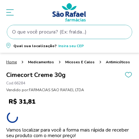
O que você procura? (Ex: fralda...)
Termos mais buscados
Qual sua localização?
Insira seu
CEP
1
º
fralda
2
º
shampoo
Medicamentos
Micoses E Calos
Antimicóticos
3
º
fralda pampers
Cimecort Creme 30g
4
º
elseve
66284
Vendido por:
FARMACIAS SAO RAFAEL LTDA
5
º
teste gravidez
R$
31
,
81
6
º
tintura cabelo
7
º
oleo
8
º
dove
Vamos localizar para você a forma mais rápida de receber
seu produto com o menor preço!
9
º
proge