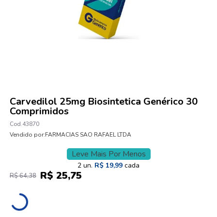
10
º
esmalte
Carvedilol 25mg Biosintetica Genérico 30
Comprimidos
43870
Vendido por:
FARMACIAS SAO RAFAEL LTDA
Leve Mais Por Menos
2
un.
R$
19
,
99
cada
R$
25
,
75
R$
64
,
38