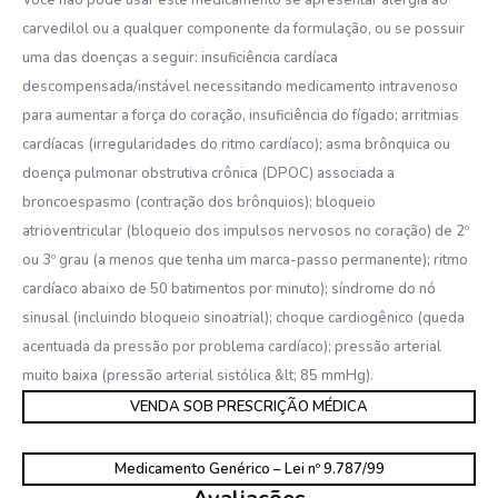
Você não pode usar este medicamento se apresentar alergia ao
carvedilol ou a qualquer componente da formulação, ou se possuir
uma das doenças a seguir: insuficiência cardíaca
descompensada/instável necessitando medicamento intravenoso
para aumentar a força do coração, insuficiência do fígado; arritmias
cardíacas (irregularidades do ritmo cardíaco); asma brônquica ou
doença pulmonar obstrutiva crônica (DPOC) associada a
broncoespasmo (contração dos brônquios); bloqueio
atrioventricular (bloqueio dos impulsos nervosos no coração) de 2º
ou 3º grau (a menos que tenha um marca-passo permanente); ritmo
cardíaco abaixo de 50 batimentos por minuto); síndrome do nó
sinusal (incluindo bloqueio sinoatrial); choque cardiogênico (queda
acentuada da pressão por problema cardíaco); pressão arterial
muito baixa (pressão arterial sistólica &lt; 85 mmHg).
VENDA SOB PRESCRIÇÃO MÉDICA
Medicamento Genérico – Lei nº 9.787/99