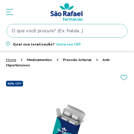
O que você procura? (Ex: fralda...)
Termos mais buscados
Qual sua localização?
Insira seu
CEP
1
º
fralda
2
º
shampoo
Medicamentos
Pressão Arterial
Anti-
Hipertensivos
3
º
teste gravidez
4
º
lenço umedecido
60%
OFF
5
º
tintura cabelo
6
º
elseve
7
º
fralda pampers
8
º
proge
9
º
dove