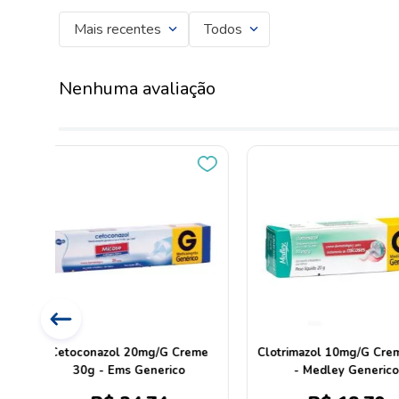
Mais recentes
Todos
Nenhuma avaliação
me 20g
Icacort Creme 30g
Cetoconazol 
Dipropionato de 
0,5mg/G Creme 