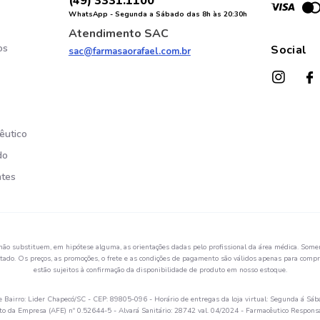
(49) 3331.1100
WhatsApp - Segunda a Sábado das 8h às 20:30h
Atendimento SAC
os
Social
sac@farmasaorafael.com.br
êutico
do
ntes
não substituem, em hipótese alguma, as orientações dadas pelo profissional da área médica. Somen
ado. Os preços, as promoções, o frete e as condições de pagamento são válidos apenas para compra
estão sujeitos à confirmação da disponibilidade de produto em nosso estoque.
Bairro: Lider Chapecó/SC - CEP: 89805-096 - Horário de entregas da loja virtual: Segunda á Sáb
 da Empresa (AFE) nº 0.52644-5 - Alvará Sanitário: 28742 val. 04/2024 - Farmacêutico Respon