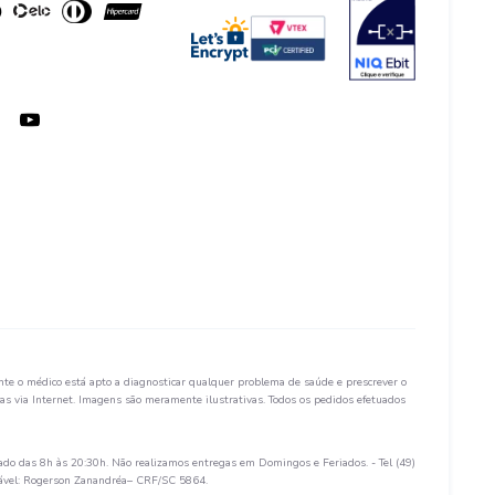
te o médico está apto a diagnosticar qualquer problema de saúde e prescrever o
s via Internet. Imagens são meramente ilustrativas. Todos os pedidos efetuados
ado das 8h às 20:30h. Não realizamos entregas em Domingos e Feriados. - Tel (49)
sável: Rogerson Zanandréa– CRF/SC 5864.