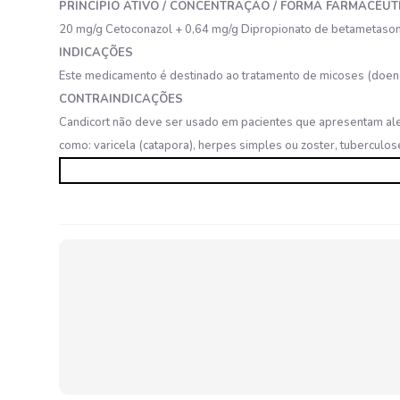
PRINCÍPIO ATIVO / CONCENTRAÇÃO / FORMA FARMACÊUT
20 mg/g Cetoconazol + 0,64 mg/g Dipropionato de betametaso
INDICAÇÕES
Este medicamento é destinado ao tratamento de micoses (doenç
CONTRAINDICAÇÕES
Candicort não deve ser usado em pacientes que apresentam ale
como: varicela (catapora), herpes simples ou zoster, tuberculo