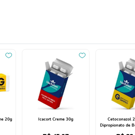
20mg/G +
Creme Cetoconazol 20mg/G +
Novaco
Betametasona
Dipropionato de Betametasona
30g Medley
0,5mg/G + Sulfato De