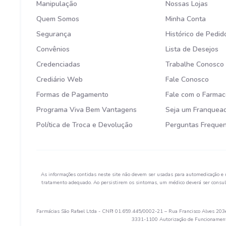
Manipulação
Nossas Lojas
Quem Somos
Minha Conta
Segurança
Histórico de Pedid
Convênios
Lista de Desejos
Credenciadas
Trabalhe Conosco
Crediário Web
Fale Conosco
Formas de Pagamento
Fale com o Farmac
Programa Viva Bem Vantagens
Seja um Franquea
Política de Troca e Devolução
Perguntas Freque
As informações contidas neste site não devem ser usadas para automedicação e 
tratamento adequado. Ao persistirem os sintomas, um médico deverá ser consult
Farmácias São Rafael Ltda - CNPJ 01.659.445/0002-21 – Rua Francisco Alves 203e 
3331-1100 Autorização de Funcionamento