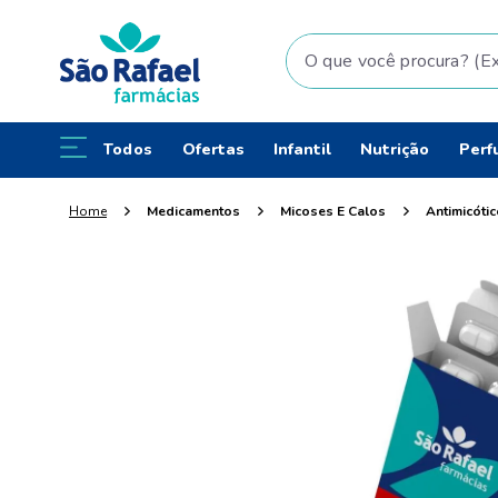
O que você procura? (Ex: fral
Todos
Ofertas
Infantil
Nutrição
Perf
Medicamentos
Micoses E Calos
Antimicóti