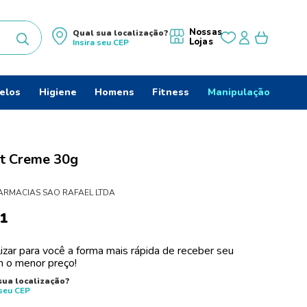
Nossas
Qual sua localização?
Lojas
Insira seu
CEP
uscados
elos
Higiene
Homens
Fitness
Manipulação
rt Creme 30g
do
ARMACIAS SAO RAFAEL LTDA
1
izar para você a forma mais rápida de receber seu
 o menor preço!
sua localização?
 seu
CEP