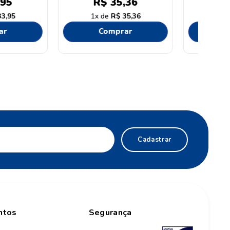
$
49
,
03
R$
49
,
03
R$
49
,
03
1
R$
49
,
03
omprar
Comprar
Cadastrar
ntos
Segurança