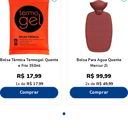
Bolsa Térmica Termogel Quente
Bolsa Para Agua Quente
e Frio 350ml
Mercur 2l
R$
17
,
99
R$
99
,
99
1
R$
17
,
99
2
R$
49
,
99
Comprar
Comprar