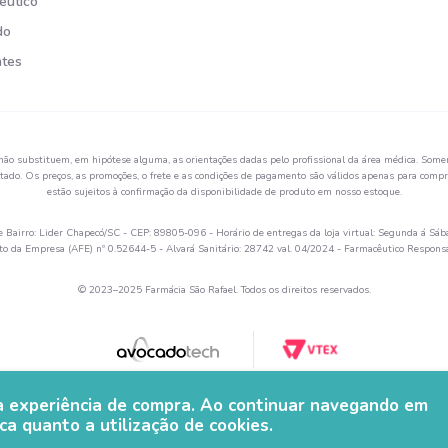
êutico
do
ntes
não substituem, em hipótese alguma, as orientações dadas pelo profissional da área médica. Somen
ado. Os preços, as promoções, o frete e as condições de pagamento são válidos apenas para compra
estão sujeitos à confirmação da disponibilidade de produto em nosso estoque.
Bairro: Lider Chapecó/SC - CEP: 89805-096 - Horário de entregas da loja virtual: Segunda á Sáb
 da Empresa (AFE) nº 0.52644-5 - Alvará Sanitário: 28742 val. 04/2024 - Farmacêutico Respon
© 2023–2025 Farmácia São Rafael. Todos os direitos reservados.
ua experiência de compra. Ao continuar navegando em
ca quanto a utilização de cookies.