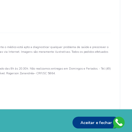
te o médico está apto a diagnosticar qualquer problema de saúde e prescrever o
s via Internet. Imagens são meramente ilustrativas. Todos os pedidos efetuados
ado das 8h às 20:30h. Não realizamos entregas em Domingos e Feriados. - Tel (49)
sável: Rogerson Zanandréa– CRF/SC 5864.
Aceitar e fechar