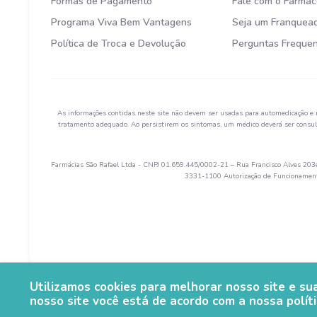
Formas de Pagamento
Fale com o Farmac
Programa Viva Bem Vantagens
Seja um Franquea
Política de Troca e Devolução
Perguntas Freque
As informações contidas neste site não devem ser usadas para automedicação e 
tratamento adequado. Ao persistirem os sintomas, um médico deverá ser consult
Farmácias São Rafael Ltda - CNPJ 01.659.445/0002-21 – Rua Francisco Alves 203e 
3331-1100 Autorização de Funcionamento
Utilizamos cookies para melhorar nosso site e s
nosso site você está de acordo com a nossa políti