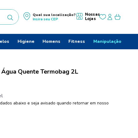
Nossas
Qual sua localização?
Lojas
Insira seu
CEP
uscados
elos
Higiene
Homens
Fitness
Manipulação
e Água Quente Termobag 2L