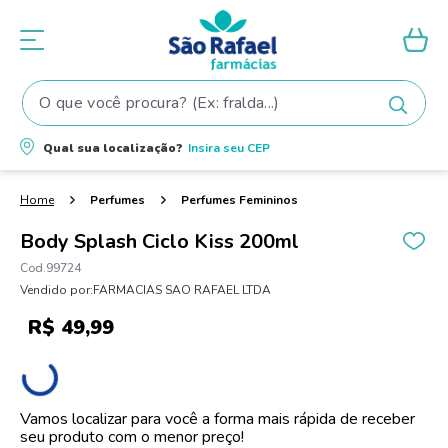
O que você procura? (Ex: fralda...)
Termos mais buscados
Qual sua localização?
Insira seu
CEP
1
º
fralda
2
º
shampoo
Perfumes
Perfumes Femininos
3
º
fralda pampers
Body Splash Ciclo Kiss 200ml
4
º
elseve
99724
Vendido por:
FARMACIAS SAO RAFAEL LTDA
5
º
teste gravidez
R$
49
,
99
6
º
tintura cabelo
7
º
oleo
8
º
dove
Vamos localizar para você a forma mais rápida de receber
seu produto com o menor preço!
9
º
proge