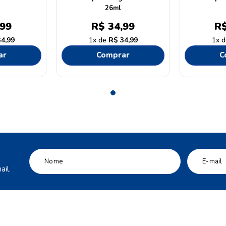
26ml
99
R$
34
,
99
R
34
,
99
1
R$
34
,
99
1
ar
Comprar
C
il.