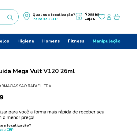
Nossas
Qual sua localização?
Lojas
Insira seu
CEP
uscados
elos
Higiene
Homens
Fitness
Manipulação
uida Mega Vult V120 26ml
ARMACIAS SAO RAFAEL LTDA
9
izar para você a forma mais rápida de receber seu
 o menor preço!
do
sua localização?
 seu
CEP