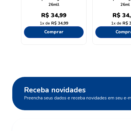
26mll
26ml
R$
34
,
99
R$
34
,
1
R$
34
,
99
1
R$
Comprar
Compr
Receba novidades
Preencha seus dados e receba novidades em seu e-ma