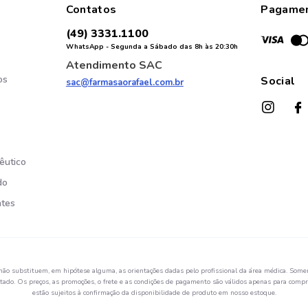
Contatos
Pagame
(49) 3331.1100
WhatsApp - Segunda a Sábado das 8h às 20:30h
Atendimento SAC
os
Social
sac@farmasaorafael.com.br
êutico
do
ntes
não substituem, em hipótese alguma, as orientações dadas pelo profissional da área médica. Somen
ado. Os preços, as promoções, o frete e as condições de pagamento são válidos apenas para compra
estão sujeitos à confirmação da disponibilidade de produto em nosso estoque.