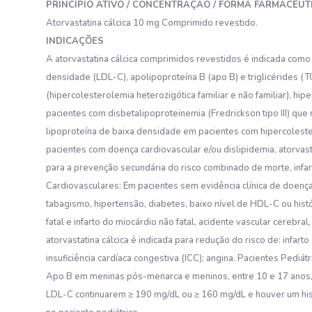
PRINCÍPIO ATIVO / CONCENTRAÇÃO / FORMA FARMACÊUT
Atorvastatina cálcica 10 mg Comprimido revestido.
INDICAÇÕES
A atorvastatina cálcica comprimidos revestidos é indicada como 
densidade (LDL-C), apolipoproteína B (apo B) e triglicérides (
(hipercolesterolemia heterozigótica familiar e não familiar), hipe
pacientes com disbetalipoproteinemia (Fredrickson tipo III) que
lipoproteína de baixa densidade em pacientes com hipercoleste
pacientes com doença cardiovascular e/ou dislipidemia, atorvast
para a prevenção secundária do risco combinado de morte, infar
Cardiovasculares: Em pacientes sem evidência clínica de doenç
tabagismo, hipertensão, diabetes, baixo nível de HDL-C ou histó
fatal e infarto do miocárdio não fatal, acidente vascular cereb
atorvastatina cálcica é indicada para redução do risco de: infart
insuficiência cardíaca congestiva (ICC); angina. Pacientes Pediá
Apo B em meninas pós-menarca e meninos, entre 10 e 17 anos, co
LDL-C continuarem ≥ 190 mg/dL ou ≥ 160 mg/dL e houver um histó