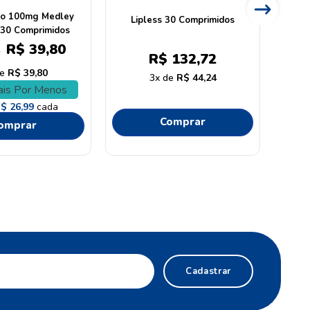
nce 5mg 90cp
Plenance 20mg 90 comprimidos
R$
85
,
13
R$
196
,
15
1
R$
245
,
19
R$
R$
42
,
56
4
R$
49
,
03
omprar
Comprar
Cadastrar