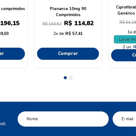
Sinvastatina Genérico 20mg 30
Comprimidos
Plena
Comprimidos
R$
12
,
99
38
,
48
R$
36
,
51
R$
106
,
4
1
R$
12
,
99
38
,
48
2
Leve Mais Por Menos
2
un.
R$
8
,
99
cada
ar
C
Comprar
il.