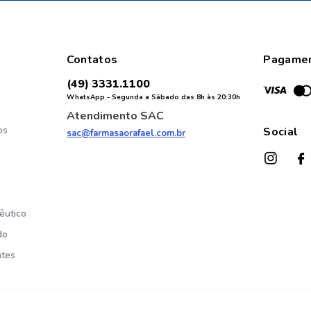
Contatos
Pagame
(49) 3331.1100
WhatsApp - Segunda a Sábado das 8h às 20:30h
Atendimento SAC
os
Social
sac@farmasaorafael.com.br
êutico
do
ntes