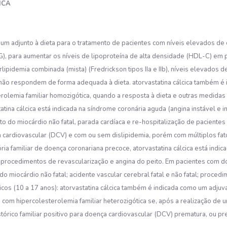
ICA
um adjunto à dieta para o tratamento de pacientes com níveis elevados de c
TG), para aumentar os níveis de lipoproteína de alta densidade (HDL-C) em
rlipidemia combinada (mista) (Fredrickson tipos IIa e IIb), níveis elevados de
 não respondem de forma adequada à dieta. atorvastatina cálcica também é i
rolemia familiar homozigótica, quando a resposta à dieta e outras medida
atina cálcica está indicada na síndrome coronária aguda (angina instável e 
to do miocárdio não fatal, parada cardíaca e re-hospitalização de pacient
a cardiovascular (DCV) e com ou sem dislipidemia, porém com múltiplos fa
ria familiar de doença coronariana precoce, atorvastatina cálcica está indi
ral, procedimentos de revascularização e angina do peito. Em pacientes com 
o do miocárdio não fatal; acidente vascular cerebral fatal e não fatal; proce
tricos (10 a 17 anos): atorvastatina cálcica também é indicada como um adju
m hipercolesterolemia familiar heterozigótica se, após a realização de um
rico familiar positivo para doença cardiovascular (DCV) prematura, ou pre