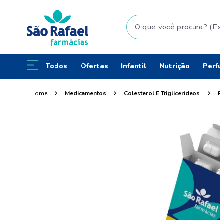
O que você procura? (Ex: fral
Todos
Ofertas
Infantil
Nutrição
Perf
Medicamentos
Colesterol E Triglicerídeos