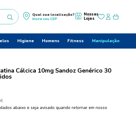
Nossas
Qual sua localização?
Lojas
Insira seu
CEP
uscados
elos
Higiene
Homens
Fitness
Manipulação
atina Cálcica 10mg Sandoz Genérico 30
idos
do