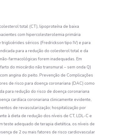
olesterol total (CT), lipoproteína de baixa
 pacientes com hipercolesterolemia primária
 triglicérides séricos (Fredrickson tipo IV) e para
ndicada para a redução do colesterol total e da
s não-farmacológicas forem inadequadas. Em
infarto do miocárdio não transmural – sem onda Q)
es com angina do peito. Prevenção de Complicações
tores de risco para doença coronariana (DAC) como
cada para redução do risco de doença coronariana
doença cardíaca coronariana clinicamente evidente,
dimentos de revascularização; hospitalização por
vante à dieta de redução dos níveis de CT, LDL-C e
 teste adequado de terapia dietética, os níveis de
sença de 2 ou mais fatores de risco cardiovascular